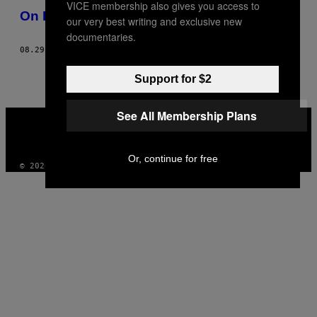
VICE membership also gives you access to
On Patrol with Ontario’s Suburban Batman
our very best writing and exclusive new
documentaries.
08.29.13
ΚΕΊΜΕΝΟ
JEFF CAMPAGNA
Support for $2
See All Membership Plans
VICE
MEDIA
INSTAGRAM
TIKTOK
YOUTUBE
Or, continue for free
© 2026 VICE DIGITAL PUBLISHING, LLC