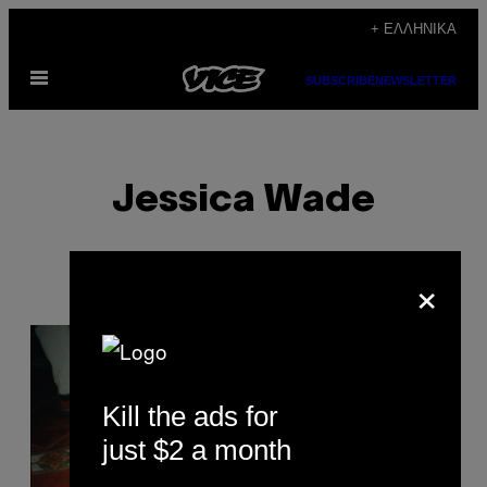
Μετάβαση
+ ΕΛΛΗΝΙΚΆ
στο
Ανοίξτε
περιεχόμενο
SUBSCRIBE
NEWSLETTER
το
μενού
Jessica Wade
×
POSTS
BY
Kill the ads for
THIS
just $2 a month
AUTHOR