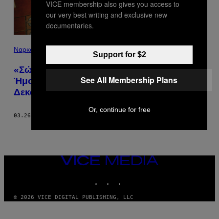
VICE membership also gives you access to
our very best writing and exclusive new
documentaries.
Ναρκωτικά
Support for $2
«Σώθηκα από μια Ζωή στην Κόλαση» –
See All Membership Plans
Ήμουν Ντίλερ Ecstasy ως Έφηβη τη
Δεκαετία του ’90
Or, continue for free
03.26.23
ΚΕΊΜΕΝΟ
JESSICA WADE
VICE
MEDIA
INSTAGRAM
TIKTOK
YOUTUBE
© 2026 VICE DIGITAL PUBLISHING, LLC