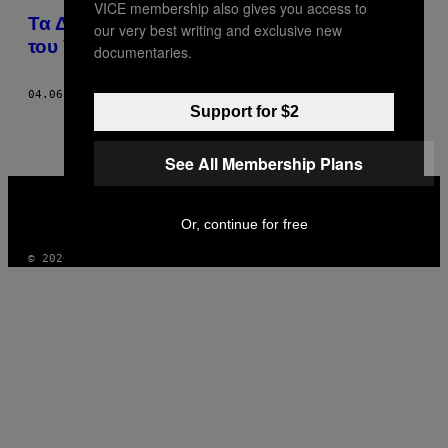
VICE membership also gives you access to
Τα Δέκα Πράγματα που Μισώ στον Χώρο
our very best writing and exclusive new
του Video Gaming το 2015
documentaries.
04.06.15
ΚΕΊΜΕΝΟ
JONATHAN BEACH
Support for $2
See All Membership Plans
VICE
MEDIA
INSTAGRAM
TIKTOK
YOUTUBE
Or, continue for free
© 2026 VICE DIGITAL PUBLISHING, LLC