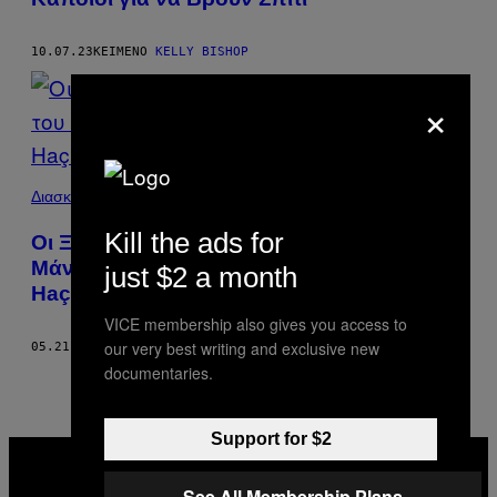
10.07.23
ΚΕΊΜΕΝΟ
KELLY BISHOP
×
Διασκέδαση
Kill the ads for
Οι Ξεχασμένες Γυναίκες της Σκηνής του
Μάντσεστερ και οι 900 Λεσβίες στο
just $2 a month
Haçienda
VICE membership also gives you access to
our very best writing and exclusive new
05.21.23
ΚΕΊΜΕΝΟ
KELLY BISHOP
documentaries.
Support for $2
VICE
MEDIA
INSTAGRAM
TIKTOK
YOUTUBE
See All Membership Plans