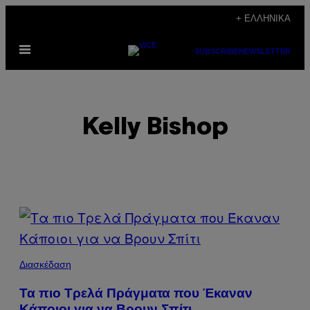
Μετάβαση
+ ΕΛΛΗΝΙΚΆ
στο
Ανοίξτε
περιεχόμενο
SUBSCRIBE
NEWSLETTER
το
μενού
Kelly Bishop
POSTS
BY
THIS
Διασκέδαση
AUTHOR
Τα πιο Τρελά Πράγματα που Έκαναν
Κάποιοι για να Βρουν Σπίτι