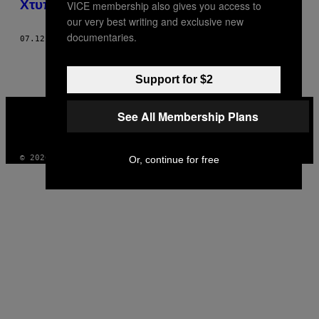
Χτυπά Συναγερμός Ενώ Παίζει Μουντιάλ
VICE membership also gives you access to
our very best writing and exclusive new
documentaries.
07.12.18
ΚΕΊΜΕΝΟ
LIAM DANIEL PIERCE
Support for $2
VICE
See All Membership Plans
MEDIA
INSTAGRAM
TIKTOK
YOUTUBE
© 2026 VICE DIGITAL PUBLISHING, LLC
Or, continue for free