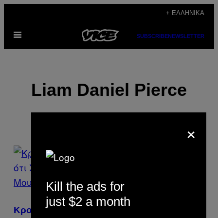
Μετάβαση
+ ΕΛΛΗΝΙΚΆ
στο
Ανοίξτε
περιεχόμενο
SUBSCRIBE
NEWSLETTER
το
μενού
Liam Daniel Pierce
×
POSTS
BY
Kill the ads for
THIS
just $2 a month
AUTHOR
Κροάτες Πυροσβέστες Δεν Πιστεύουν ότι