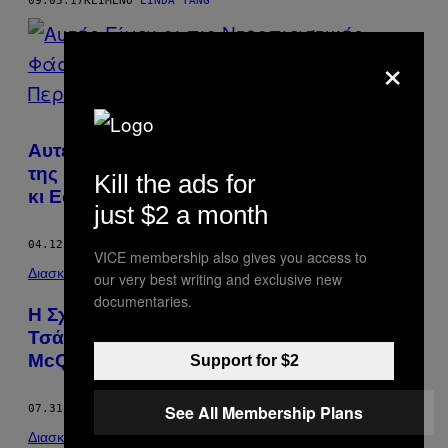
09.05.17
ΚΕΊΜΕΝΟ
LINDA YANG
×
Αυτές Είναι οι πιο Nτροπιαστικές Φάσεις
της Eφηβείας που Μάλλον Έχεις Περάσει
Kill the ads for
κι Εσύ
just $2 a month
04.12.17
ΚΕΊΜΕΝΟ
LINDA YANG
VICE membership also gives you access to
Διασκέδαση
our very best writing and exclusive new
documentaries.
H Σχεδιάστρια που Σκοπεύει να Φτιάξει
Τσάντες από το Δέρμα του Alexander
McQueen
Support for $2
See All Membership Plans
07.31.16
ΚΕΊΜΕΝΟ
LINDA YANG
Διασκέδαση