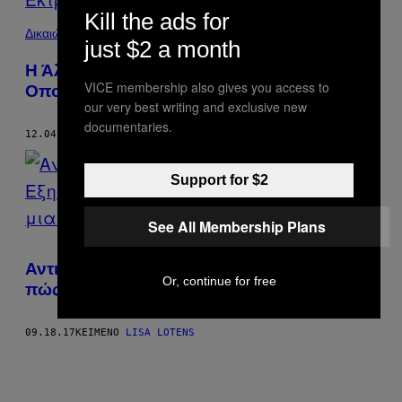
Kill the ads for
Δικαιώματα
just $2 a month
Η Άλλη Πλευρά της Ιστορίας: Άνδρες των
VICE membership also gives you access to
Οποίων οι Σύντροφοι Έκαναν Έκτρωση
our very best writing and exclusive new
documentaries.
12.04.20
ΚΕΊΜΕΝΟ
LISA LOTENS
Support for $2
See All Membership Plans
Αντικειμενικά Όμορφοι Άνθρωποι Εξηγούν
Or, continue for free
πώς Είναι να σε Βλέπουν σαν μια Οπτασία
09.18.17
ΚΕΊΜΕΝΟ
LISA LOTENS