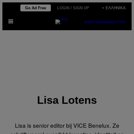
Μετάβαση
Go Ad Free
LOGIN / SIGN UP
+ ΕΛΛΗΝΙΚΆ
στο
Ανοίξτε
περιεχόμενο
SUBSCRIBE
NEWSLETTER
το
μενού
Lisa Lotens
Lisa is senior editor bij VICE Benelux. Ze