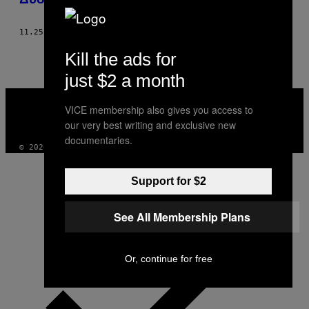
11.25.20
ΚΕΊΜΕΝΟ
MAYA ROSTOWSKA
Kill the ads for
just $2 a month
VICE
MEDIA
VICE membership also gives you access to
INSTAGRAM
TIKTOK
YOUTUBE
our very best writing and exclusive new
documentaries.
© 2026 VICE DIGITAL PUBLISHING, LLC
Support for $2
See All Membership Plans
Or, continue for free