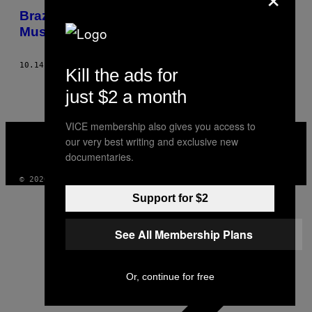
Brazil Wants to Tear Down an Indigenous
Museum to Put Up a Parking Lot
10.14.13
ΚΕΊΜΕΝΟ
NICOLE FROIO
Kill the ads for
just $2 a month
VICE membership also gives you access to
VICE
MEDIA
our very best writing and exclusive new
INSTAGRAM
TIKTOK
YOUTUBE
documentaries.
© 2026 VICE DIGITAL PUBLISHING, LLC
Support for $2
See All Membership Plans
Or, continue for free