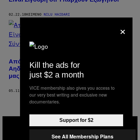
02.22.18
ΚΕΊΜΕΝΟ
NILU HAIDARI
×
Από Τρίχες Μέχρι Σπυράκια, Αυτά Είναι τα
Kill the ads for
Αηδιαστικά Πράγματα που οι Σύντροφοί
just $2 a month
μας Bρίσκουν Ερεθιστικά
VICE membership also gives you access to
05.11.17
ΚΕΊΜΕΝΟ
NILU HAIDARI
our very best writing and exclusive new
documentaries.
VICE
Support for $2
MEDIA
INSTAGRAM
TIKTOK
YOUTUBE
See All Membership Plans