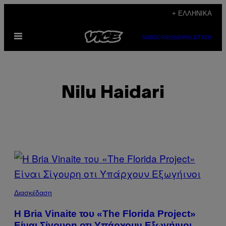
Μετάβαση
+ ΕΛΛΗΝΙΚΆ
στο
Ανοίξτε
περιεχόμενο
SUBSCRIBE
NEWSLETTER
το
μενού
Nilu Haidari
POSTS
BY
THIS
Διασκέδαση
AUTHOR
H Bria Vinaite του «The Florida Project»
Είναι Σίγουρη οτι Υπάρχουν Εξωγήινοι