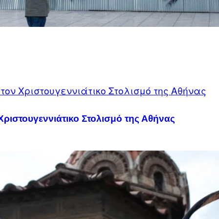
Χριστουγεννιάτικο Στολισμό της Αθήνας