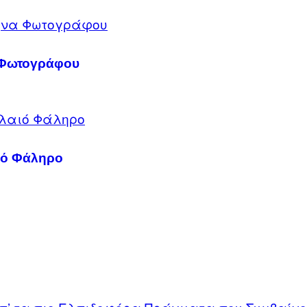
α Φωτογράφου
αιό Φάληρο