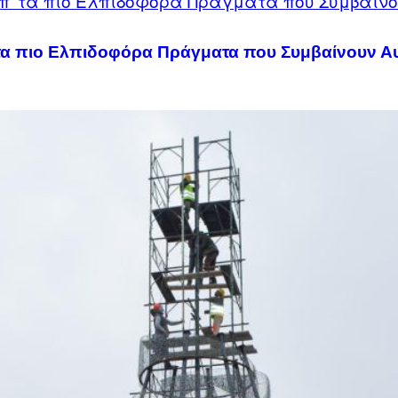
τα πιο Ελπιδοφόρα Πράγματα που Συμβαίνουν Α