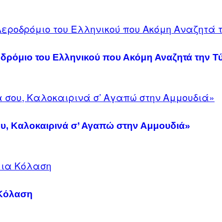
ρόμιο του Ελληνικού που Ακόμη Αναζητά την Τύ
υ, Καλοκαιρινά σ’ Αγαπώ στην Αμμουδιά»
 Κόλαση