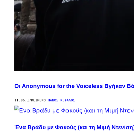
Οι Anonymous for the Voiceless Βγήκαν Βό
11.06.17
ΚΕΊΜΕΝΟ
ΠΆΝΟΣ ΚΈΦΑΛΟΣ
Ένα Βράδυ με Φακούς (και τη Μιμή Ντενίση