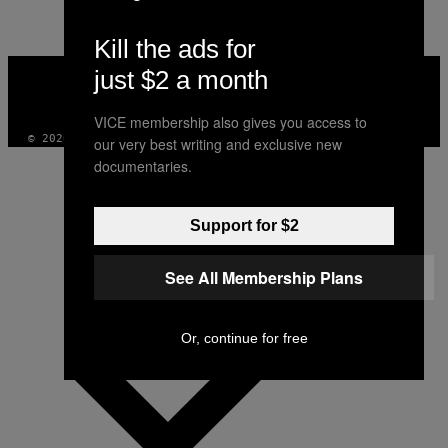
Kill the ads for
VICE
just $2 a month
MEDIA
INSTAGRAM
TIKTOK
YOUTUBE
VICE membership also gives you access to
© 2026 VICE DIGITAL PUBLISHING, LLC
our very best writing and exclusive new
documentaries.
Support for $2
See All Membership Plans
Or, continue for free