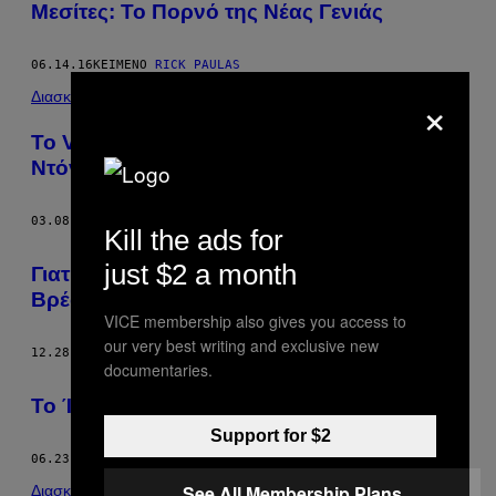
Μεσίτες: To Πορνό της Νέας Γενιάς
06.14.16
ΚΕΊΜΕΝΟ
RICK PAULAS
×
Διασκέδαση
Το Viral Πορτρέτο του Μικρού Πέους του
Ντόναλντ Τραμπ Βγαίνει σε Δημοπρασία
03.08.16
ΚΕΊΜΕΝΟ
RICK PAULAS
Kill the ads for
just $2 a month
Γιατί Έχουμε Tέτοια Εμμονή με το Θείο
Βρέφος;
VICE membership also gives you access to
our very best writing and exclusive new
12.28.15
ΚΕΊΜΕΝΟ
RICK PAULAS
documentaries.
Το Ίντερνετ δεν Eίναι Γιατρός
Support for $2
06.23.15
ΚΕΊΜΕΝΟ
RICK PAULAS
See All Membership Plans
Διασκέδαση