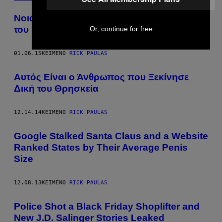
Νοιάζονται οι Μορμόνοι για τις 40 Γυναίκες
του Ηγέτη τους Joseph Smith;
Or, continue for free
01.06.15
ΚΕΊΜΕΝΟ
RICK PAULAS
Αυτός Είναι ο Άνθρωπος που Ξεκίνησε
Δική του Θρησκεία
12.14.14
ΚΕΊΜΕΝΟ
RICK PAULAS
Google Stalked Santa Claus and a Website
Ranked States by Their Average Penis
Size
12.08.13
ΚΕΊΜΕΝΟ
RICK PAULAS
Police Shot a Black Friday Shoplifter and
New J.D. Salinger Stories Leaked