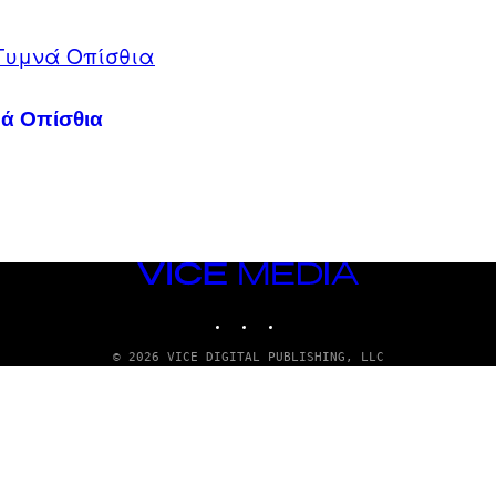
νά Οπίσθια
VICE
MEDIA
INSTAGRAM
TIKTOK
YOUTUBE
© 2026 VICE DIGITAL PUBLISHING, LLC