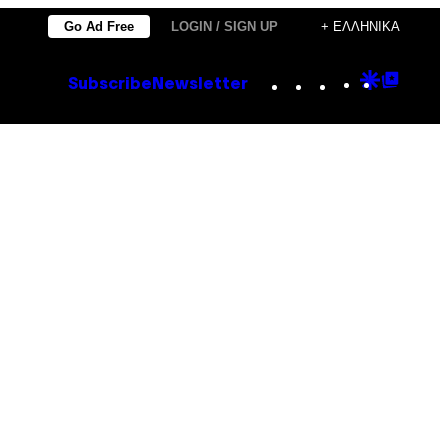
Go Ad Free
LOGIN / SIGN UP
+ ΕΛΛΗΝΙΚΆ
Instagram
TikTok
YouTube
Google
Goog
Subscribe
Newsletter
Discove
Top
Posts