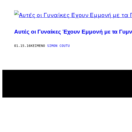
POSTS
ΌΛΕΣ
BY
ΟΙ
ΦΩΤΟΓΡΑΦΊΕΣ
Αυτές οι Γυναίκες Έχουν Εμμονή με τα Γυμ
THIS
ΕΊΝΑΙ
ΜΙΑ
ΕΥΓΕΝΙΚΉ
AUTHOR
01.15.16
ΚΕΊΜΕΝΟ
SIMON COUTU
ΠΑΡΑΧΏΡΗΣΗ
ΤΩΝ
ÉMILIE
MERCIER
ΚΑΙ
FRÉDÉRIQUE
MARSEILLE,
ΑΠΌ
ΤΟ
ΈΡΓΟ
ΤΟΥΣ
«1001
FESSES».