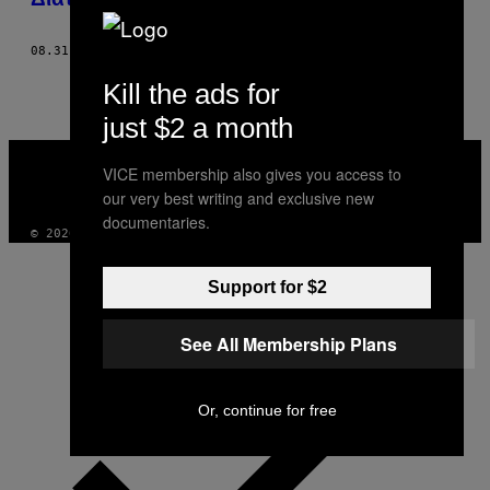
08.31.23
ΚΕΊΜΕΝΟ
SONA BOKER
Kill the ads for
just $2 a month
VICE
MEDIA
VICE membership also gives you access to
INSTAGRAM
TIKTOK
YOUTUBE
our very best writing and exclusive new
documentaries.
© 2026 VICE DIGITAL PUBLISHING, LLC
Support for $2
See All Membership Plans
Or, continue for free