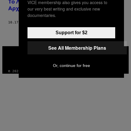
Το Λας Βέγκας Είναι το πιο Αμφιλεγόμενο
VICE membership also gives you access to
Αρχιτεκτονικό Πείραμα της Αμερικής
our very best writing and exclusive new
documentaries.
10.17.18
ΚΕΊΜΕΝΟ
STEFAN AL
Support for $2
See All Membership Plans
VICE
MEDIA
INSTAGRAM
TIKTOK
YOUTUBE
Or, continue for free
© 2026 VICE DIGITAL PUBLISHING, LLC