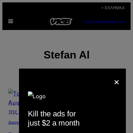
Μετάβαση
+ ΕΛΛΗΝΙΚΆ
στο
Ανοίξτε
περιεχόμενο
SUBSCRIBE
NEWSLETTER
το
μενού
Stefan Al
×
POSTS
BY
Kill the ads for
THIS
just $2 a month
Διασκέδαση
AUTHOR