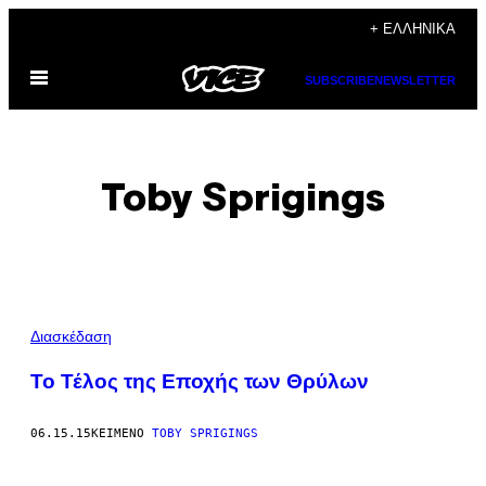
Μετάβαση
+ ΕΛΛΗΝΙΚΆ
στο
Ανοίξτε
περιεχόμενο
SUBSCRIBE
NEWSLETTER
το
μενού
Toby Sprigings
POSTS
Διασκέδαση
BY
To Τέλος της Εποχής των Θρύλων
THIS
06.15.15
ΚΕΊΜΕΝΟ
TOBY SPRIGINGS
AUTHOR