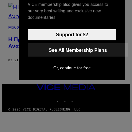
VICE membership also gives you access to
our very best writing and exclusive new
documentaries.
Ο
MARK
Μουσική
PERRY
Support for $2
ΤΩΝ
H Πρώτη Κυρία της Πανκ Φωτογραφίας
RAMONES
ΤΟ
Αναπολεί τις Παλιές Καλές Εποχές
1977.
See All Membership Plans
03.21.16
ΚΕΊΜΕΝΟ
TRACY KAWALIK
Or, continue for free
VICE
MEDIA
INSTAGRAM
TIKTOK
YOUTUBE
© 2026 VICE DIGITAL PUBLISHING, LLC