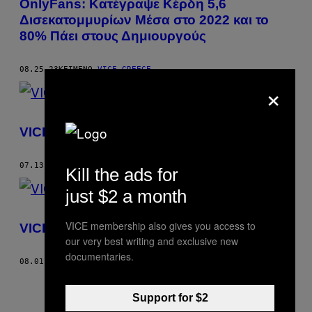
OnlyFans: Κατέγραψε Κέρδη 5,6
Δισεκατομμυρίων Μέσα στο 2022 και το
80% Πάει στους Δημιουργούς
08.25.23
ΚΕΊΜΕΝΟ
VICE GREECE
×
VICE Greece A.E. – Χρήση 2017
07.13.18
ΚΕΊΜΕΝΟ
VICE GREECE
Kill the ads for
just $2 a month
VICE membership also gives you access to
VICE Greece A.E. – Χρήση 2016
our very best writing and exclusive new
documentaries.
08.01.17
ΚΕΊΜΕΝΟ
VICE GREECE
Support for $2