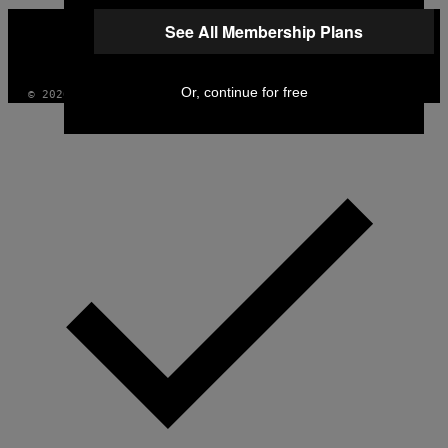
VICE
See All Membership Plans
MEDIA
INSTAGRAM
TIKTOK
YOUTUBE
Or, continue for free
© 2026 VICE DIGITAL PUBLISHING, LLC