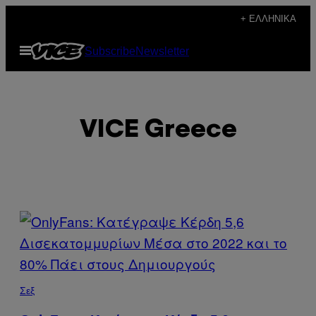
Μετάβαση
+ ΕΛΛΗΝΙΚΆ
στο
Ανοίξτε
Subscribe
Newsletter
περιεχόμενο
το
μενού
VICE Greece
POSTS
BY
THIS
Σεξ
AUTHOR