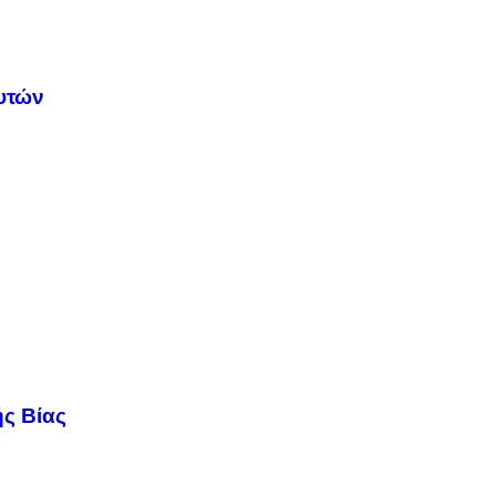
υτών
ής Βίας