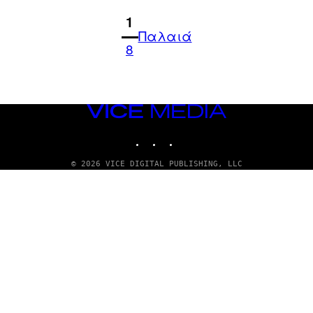
1
Παλαιά
8
VICE
MEDIA
INSTAGRAM
TIKTOK
YOUTUBE
© 2026 VICE DIGITAL PUBLISHING, LLC