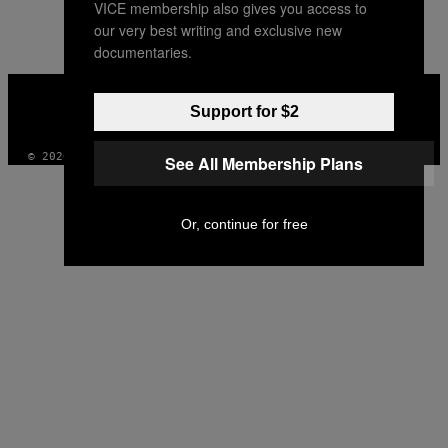
VICE membership also gives you access to
AUTHOR
our very best writing and exclusive new
documentaries.
VICE
MEDIA
Support for $2
INSTAGRAM
TIKTOK
YOUTUBE
© 2026 VICE DIGITAL PUBLISHING, LLC
See All Membership Plans
Or, continue for free