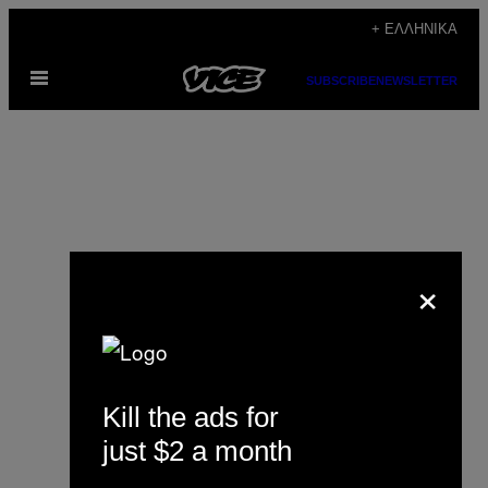
Μετάβαση
+ ΕΛΛΗΝΙΚΆ
στο
Ανοίξτε
περιεχόμενο
SUBSCRIBE
NEWSLETTER
το
μενού
×
Zoltan Istvan
Kill the ads for
just $2 a month