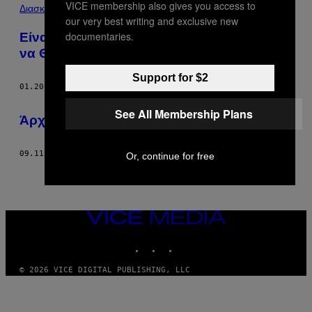
VICE membership also gives you access to
POSTS
Διασκέδαση
our very best writing and exclusive new
BY
documentaries.
Είναι ο Ύπνος μια Ασθένεια που Πρέπει
να Θεραπευτεί;
THIS
Support for $2
AUTHOR
01.20.16
ΚΕΊΜΕΝΟ
ZOLTAN ISTVAN
See All Membership Plans
Άρχισε η Εποχή της Τεχνητής Καρδιάς
09.11.14
ΚΕΊΜΕΝΟ
ZOLTAN ISTVAN
Or, continue for free
VICE
MEDIA
INSTAGRAM
TIKTOK
YOUTUBE
© 2026 VICE DIGITAL PUBLISHING, LLC