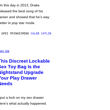
n this day in 2013, Drake
eleased the best song of his
areer and showed that he’s way
etter in pop star mode.
 ΏΡΕΣ ΠΡΙΝ
ΚΕΊΜΕΝΟ
CALEB CATLIN
ex via
This Discreet Lockable
Sex Toy Bag Is the
Nightstand Upgrade
Your Play Drawer
Needs
 put a lock on my sex drawer.
ere’s what actually happened.