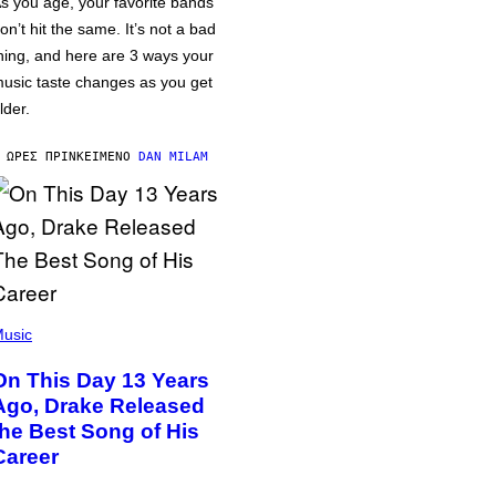
s you age, your favorite bands
on’t hit the same. It’s not a bad
hing, and here are 3 ways your
usic taste changes as you get
lder.
 ΏΡΕΣ ΠΡΙΝ
ΚΕΊΜΕΝΟ
DAN MILAM
usic
On This Day 13 Years
Ago, Drake Released
the Best Song of His
Career