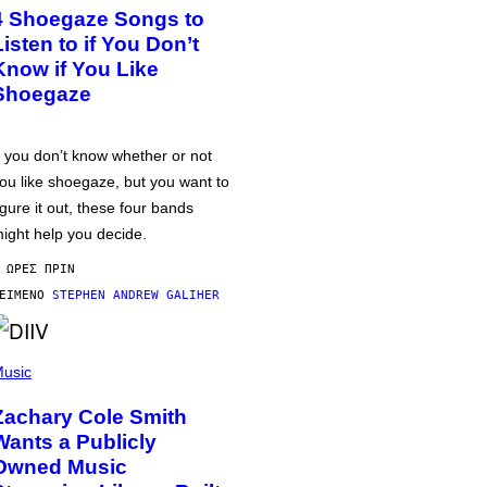
4 Shoegaze Songs to
Listen to if You Don’t
Know if You Like
Shoegaze
f you don’t know whether or not
ou like shoegaze, but you want to
igure it out, these four bands
ight help you decide.
 ΏΡΕΣ ΠΡΙΝ
ΕΊΜΕΝΟ
STEPHEN ANDREW GALIHER
usic
Zachary Cole Smith
Wants a Publicly
Owned Music