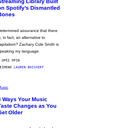
Streaming Library Built
on Spotify’s Dismantled
Bones
etermined assurance that there
s, in fact, an alternative to
apitalism? Zachary Cole Smith is
peaking my language.
 ΏΡΕΣ ΠΡΙΝ
ΕΊΜΕΝΟ
LAUREN BOISVERT
usic
3 Ways Your Music
Taste Changes as You
Get Older