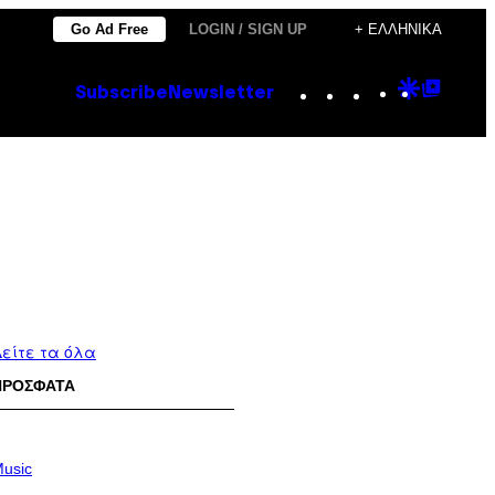
Go Ad Free
LOGIN / SIGN UP
+ ΕΛΛΗΝΙΚΆ
Instagram
TikTok
YouTube
Google
Goog
Subscribe
Newsletter
Discove
Top
Posts
είτε τα όλα
ΠΡΟΣΦΑΤΑ
usic