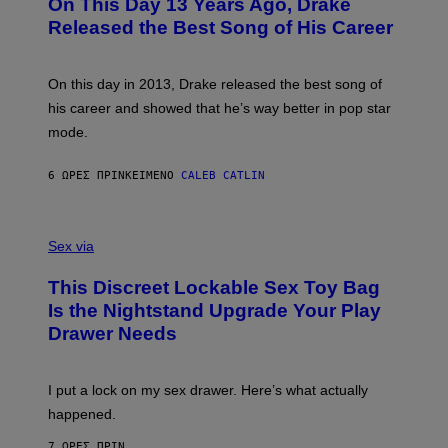
On This Day 13 Years Ago, Drake
T
D
O
I
Released the Best Song of His Career
B
E
Y
/
G
G
A
E
On this day in 2013, Drake released the best song of
R
T
his career and showed that he’s way better in pop star
Y
T
G
Y
mode.
E
I
R
M
S
A
6 ΏΡΕΣ ΠΡΙΝ
ΚΕΊΜΕΝΟ
CALEB CATLIN
H
G
O
E
F
S
S
F
A
Sex via
/
M
W
W
I
This Discreet Lockable Sex Toy Bag
A
R
T
E
Is the Nightstand Upgrade Your Play
A
I
Drawer Needs
N
M
U
A
K
G
I
E
I put a lock on my sex drawer. Here’s what actually
F
)
O
happened.
R
V
7 ΏΡΕΣ ΠΡΙΝ