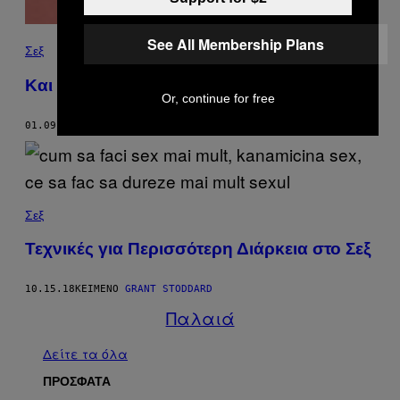
See All Membership Plans
Σεξ
Kαι το Σπέρμα Θέλει τη Διατροφή του
Or, continue for free
01.09.19
ΚΕΊΜΕΝΟ
GRANT STODDARD
Σεξ
Τεχνικές για Περισσότερη Διάρκεια στο Σεξ
10.15.18
ΚΕΊΜΕΝΟ
GRANT STODDARD
Παλαιά
Δείτε τα όλα
ΠΡΟΣΦΑΤΑ