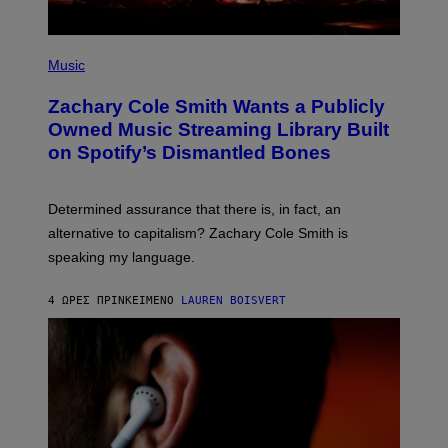
E
S
(
P
Music
H
O
Zachary Cole Smith Wants a Publicly
T
O
Owned Music Streaming Library Built
B
on Spotify’s Dismantled Bones
Y
R
O
B
Determined assurance that there is, in fact, an
E
R
alternative to capitalism? Zachary Cole Smith is
T
speaking my language.
O
P
A
4 ΏΡΕΣ ΠΡΙΝ
ΚΕΊΜΕΝΟ
LAUREN BOISVERT
N
U
C
C
I
–
C
O
R
B