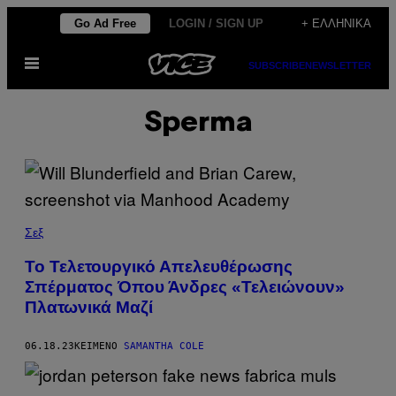
Μετάβαση
Go Ad Free
LOGIN / SIGN UP
+ ΕΛΛΗΝΙΚΆ
στο
Ανοίξτε
περιεχόμενο
SUBSCRIBE
NEWSLETTER
το
μενού
Sperma
Σεξ
Το Τελετουργικό Απελευθέρωσης
Σπέρματος Όπου Άνδρες «Τελειώνουν»
Πλατωνικά Μαζί
06.18.23
ΚΕΊΜΕΝΟ
SAMANTHA COLE