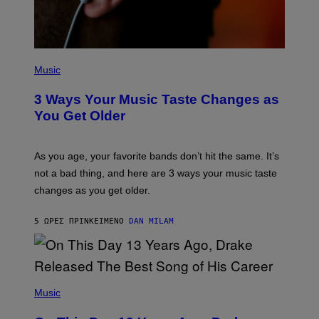
I
S
/
C
O
R
P
B
H
Music
I
O
S
T
3 Ways Your Music Taste Changes as
V
O
I
I
You Get Older
A
L
G
L
E
U
T
S
As you age, your favorite bands don’t hit the same. It’s
T
T
not a bad thing, and here are 3 ways your music taste
Y
R
I
A
changes as you get older.
M
T
A
I
G
O
5 ΏΡΕΣ ΠΡΙΝ
ΚΕΊΜΕΝΟ
DAN MILAM
E
N
S
B
)
Y
I
A
(
N
P
Music
W
H
A
O
L