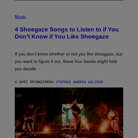
P
H
Music
O
T
4 Shoegaze Songs to Listen to if You
O
B
Don’t Know if You Like Shoegaze
Y
S
C
O
If you don’t know whether or not you like shoegaze, but
T
you want to figure it out, these four bands might help
T
L
you decide.
E
G
A
4 ΏΡΕΣ ΠΡΙΝ
ΚΕΊΜΕΝΟ
STEPHEN ANDREW GALIHER
T
O
/
G
E
T
T
Y
I
M
A
G