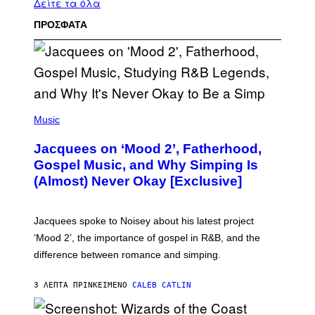
Δείτε τα όλα
ΠΡΟΣΦΑΤΑ
(
P
Music
H
O
Jacquees on ‘Mood 2’, Fatherhood,
T
O
Gospel Music, and Why Simping Is
V
(Almost) Never Okay [Exclusive]
I
A
C
A
Jacquees spoke to Noisey about his latest project
M
K
‘Mood 2’, the importance of gospel in R&B, and the
I
difference between romance and simping.
R
K
)
3 ΛΕΠΤΆ ΠΡΙΝ
ΚΕΊΜΕΝΟ
CALEB CATLIN