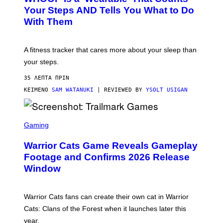
)
O
Your Steps AND Tells You What to Do
O
With Them
P
A fitness tracker that cares more about your sleep than
your steps.
35 ΛΕΠΤΆ ΠΡΙΝ
ΚΕΊΜΕΝΟ
SAM WATANUKI
| REVIEWED BY
YSOLT USIGAN
S
C
Gaming
R
E
Warrior Cats Game Reveals Gameplay
E
N
Footage and Confirms 2026 Release
S
Window
H
O
T
:
Warrior Cats fans can create their own cat in Warrior
T
R
Cats: Clans of the Forest when it launches later this
A
year.
I