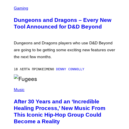
S
C
Gaming
R
E
Dungeons and Dragons – Every New
E
N
Tool Announced for D&D Beyond
S
H
O
T
Dungeons and Dragons players who use D&D Beyond
:
are going to be getting some exciting new features over
W
I
the next few months.
Z
A
R
18 ΛΕΠΤΆ ΠΡΙΝ
ΚΕΊΜΕΝΟ
DENNY CONNOLLY
D
S
O
(
F
P
Music
T
H
H
O
E
After 30 Years and an ‘Incredible
T
C
O
O
Healing Process,’ New Music From
B
A
This Iconic Hip-Hop Group Could
Y
S
J
T
Become a Reality
E
R