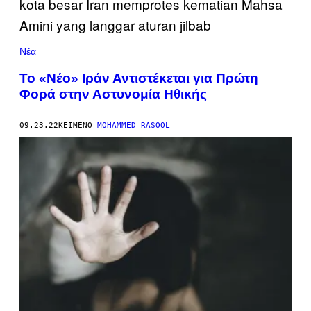
Νέα
Το «Νέο» Ιράν Αντιστέκεται για Πρώτη
Φορά στην Αστυνομία Ηθικής
09.23.22
ΚΕΊΜΕΝΟ
MOHAMMED RASOOL