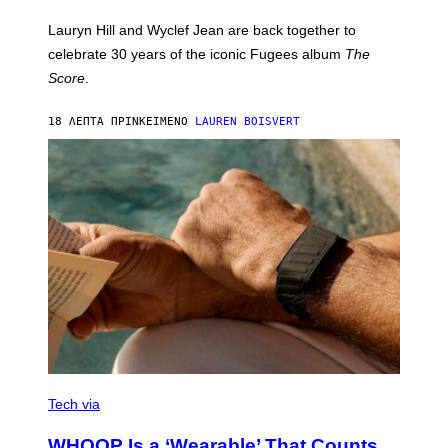
E
M
Lauryn Hill and Wyclef Jean are back together to
Y
celebrate 30 years of the iconic Fugees album
The
C
H
Score
.
A
N
P
18 ΛΕΠΤΆ ΠΡΙΝ
ΚΕΊΜΕΝΟ
LAUREN BOISVERT
H
O
T
O
G
R
A
P
H
Y
/
G
E
T
T
Y
I
M
V
A
I
Tech via
G
A
E
W
WHOOP Is a ‘Wearable’ That Counts
S
H