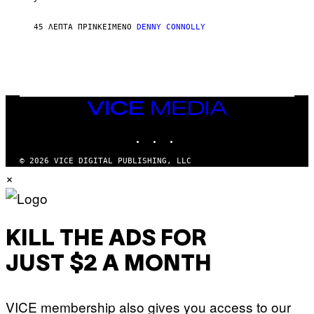
L
M
45 ΛΕΠΤΆ ΠΡΙΝ
ΚΕΊΜΕΝΟ
DENNY CONNOLLY
A
R
K
G
A
M
E
S
VICE
MEDIA
INSTAGRAM
TIKTOK
YOUTUBE
© 2026 VICE DIGITAL PUBLISHING, LLC
×
KILL THE ADS FOR
JUST $2 A MONTH
VICE membership also gives you access to our