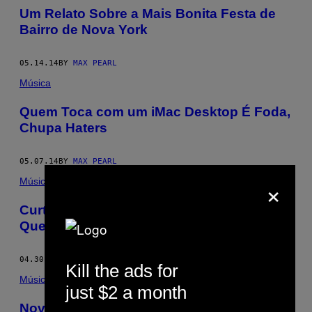
Um Relato Sobre a Mais Bonita Festa de
Bairro de Nova York
05.14.14
BY
MAX PEARL
Música
Quem Toca com um iMac Desktop É Foda,
Chupa Haters
05.07.14
BY
MAX PEARL
×
Música
Curtindo uma Pegação Coletiva no
Queens com o Wolf + Lamb
04.30.14
BY
MAX PEARL
Kill the ads for
Música
just $2 a month
Nove Subgêneros que Você