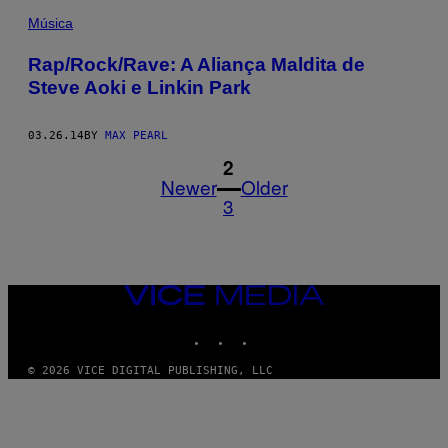
Música
Rap/Rock/Rave: A Aliança Maldita de
Steve Aoki e Linkin Park
03.26.14
BY
MAX PEARL
1
2
Newer
Older
3
VICE
MEDIA
INSTAGRAM
TIKTOK
YOUTUBE
© 2026 VICE DIGITAL PUBLISHING, LLC