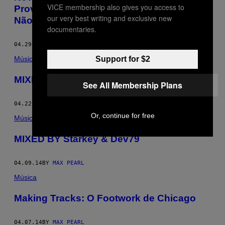
VICE membership also gives you access to
Provavelmente Desconhece (E Tudo Bem
our very best writing and exclusive new
Não Conhecer, Também)
documentaries.
04.29.14
BY
MAX PEARL
Support for $2
Música
MIXED BY Branko
See All Membership Plans
04.22.14
BY
MAX PEARL
Or, continue for free
Música
MIXED BY Starkey & Dev79
04.09.14
BY
MAX PEARL
Música
Making Tracks: O Footwork de Chicago
04.07.14
BY
MAX PEARL