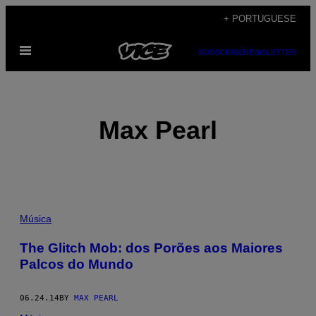
Skip
+ PORTUGUESE
to
Open
content
SUBSCRIBE
NEWSLETTER
Menu
Max Pearl
POSTS
Música
BY
The Glitch Mob: dos Porões aos Maiores
Palcos do Mundo
THIS
AUTHOR
06.24.14
BY
MAX PEARL