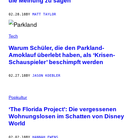
die Meinung zu sagen
02.28.18
BY
MATT TAYLOR
Tech
Warum Schüler, die den Parkland-
Amoklauf überlebt haben, als ‘Krisen-
Schauspieler’ beschimpft werden
02.27.18
BY
JASON KOEBLER
Popkultur
‘The Florida Project’: Die vergessenen
Wohnungslosen im Schatten von Disney
World
02.02.18
BY
HANNAH EWENS