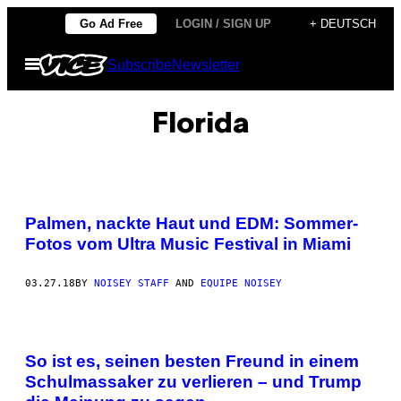
Skip
Go Ad Free
LOGIN / SIGN UP
+ DEUTSCH
to
Open
Subscribe
Newsletter
content
Menu
Florida
Palmen, nackte Haut und EDM: Sommer-
Fotos vom Ultra Music Festival in Miami
03.27.18
BY
NOISEY STAFF
AND
EQUIPE NOISEY
So ist es, seinen besten Freund in einem
Schulmassaker zu verlieren – und Trump