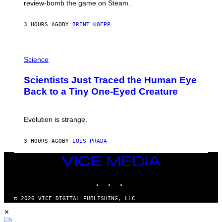
review-bomb the game on Steam.
A
Y
S
3 HOURS AGO
BY
BRENT KOEPP
T
A
T
P
I
H
Science
O
O
N
T
,
Scientists Just Traced the Human Eye
O
S
:
T
Back to a Tiny One-Eyed Creature
C
E
S
A
A
M
I
Evolution is strange.
M
A
G
3 HOURS AGO
BY
LUIS PRADA
E
S
VICE
/
MEDIA
G
E
INSTAGRAM
TIKTOK
YOUTUBE
T
T
© 2026 VICE DIGITAL PUBLISHING, LLC
Y
×
I
M
A