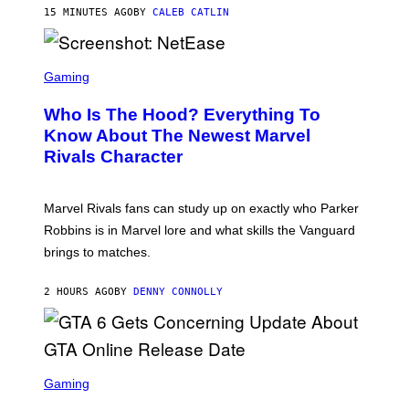
N
15 MINUTES AGO
BY
CALEB CATLIN
I
E
L
S
B
C
Gaming
O
R
C
E
Z
Who Is The Hood? Everything To
E
A
N
Know About The Newest Marvel
R
S
S
Rivals Character
H
K
O
I
T
/
:
G
Marvel Rivals fans can study up on exactly who Parker
N
E
E
T
Robbins is in Marvel lore and what skills the Vanguard
T
T
brings to matches.
E
Y
A
I
S
M
2 HOURS AGO
BY
DENNY CONNOLLY
E
A
G
E
S
F
O
S
R
C
Gaming
V
R
E
E