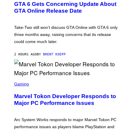
GTA 6 Gets Concerning Update About
V
E
O
N
GTA Online Release Date
)
S
H
O
T
Take-Two still won’t discuss GTA Online with GTA 6 only
:
three months away, raising concerns that its release
R
O
could come much later.
C
K
S
2 HOURS AGO
BY
BRENT KOEPP
T
A
R
G
A
S
M
C
Gaming
E
R
S
E
Marvel Tokon Developer Responds to
E
N
Major PC Performance Issues
S
H
O
T
Arc System Works responds to major Marvel Tokon PC
:
performance issues as players blame PlayStation and
P
L