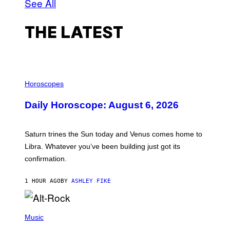
See All
THE LATEST
I
L
Horoscopes
L
U
Daily Horoscope: August 6, 2026
S
T
R
A
Saturn trines the Sun today and Venus comes home to
T
I
Libra. Whatever you’ve been building just got its
O
confirmation.
N
B
Y
1 HOUR AGO
BY
ASHLEY FIKE
R
E
E
S
(
A
P
Music
.
H