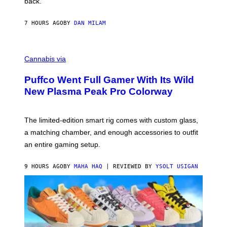
back.
A
N
I
7 HOURS AGO
BY
DAN MILAM
P
E
R
C
E
O
Cannabis via
N
U
/
R
G
Puffco Went Full Gamer With Its Wild
T
E
E
T
New Plasma Peak Pro Colorway
S
T
Y
Y
O
I
F
M
The limited-edition smart rig comes with custom glass,
P
A
a matching chamber, and enough accessories to outfit
U
G
F
E
an entire gaming setup.
F
S
C
O
9 HOURS AGO
BY
MAHA HAQ
| REVIEWED BY
YSOLT USIGAN