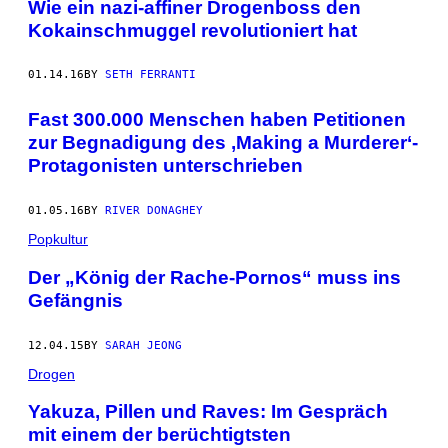
Wie ein nazi-affiner Drogenboss den
Kokainschmuggel revolutioniert hat
01.14.16
BY
SETH FERRANTI
Fast 300.000 Menschen haben Petitionen
zur Begnadigung des ‚Making a Murderer‘-
Protagonisten unterschrieben
01.05.16
BY
RIVER DONAGHEY
Popkultur
Der „König der Rache-Pornos“ muss ins
Gefängnis
12.04.15
BY
SARAH JEONG
Drogen
Yakuza, Pillen und Raves: Im Gespräch
mit einem der berüchtigtsten