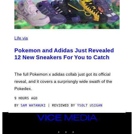
V
I
Life via
A
P
Pokemon and Adidas Just Revealed
O
K
12 New Sneakers For You to Catch
E
M
O
N
The full Pokemon x adidas collab just got its official
/
reveal, and it covers a surprisngly wide swath of the
A
D
Pokedex.
I
D
9 HOURS AGO
A
S
BY
SAM WATANUKI
| REVIEWED BY
YSOLT USIGAN
/
N
VICE
I
MEDIA
N
T
INSTAGRAM
TIKTOK
YOUTUBE
E