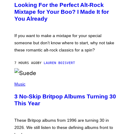
O
Looking For the Perfect Alt-Rock
T
O
Mixtape for Your Boo? I Made It for
B
You Already
Y
M
I
C
If you want to make a mixtape for your special
K
H
someone but don’t know where to start, why not take
U
these romantic alt-rock classics for a spin?
T
S
O
7 HOURS AGO
BY
LAUREN BOISVERT
N
/
R
E
P
D
H
Music
F
O
E
T
R
3 No-Skip Britpop Albums Turning 30
O
N
B
This Year
S
Y
)
N
I
E
These Britpop albums from 1996 are turning 30 in
L
2026. We still listen to these defining albums front to
S
V