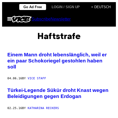
Skip
Go Ad Free
LOGIN / SIGN UP
+ DEUTSCH
to
Open
Subscribe
Newsletter
content
Menu
Haftstrafe
Einem Mann droht lebenslänglich, weil er
ein paar Schokoriegel gestohlen haben
soll
04.06.16
BY
VICE STAFF
Türkei-Legende Sükür droht Knast wegen
Beleidigungen gegen Erdogan
02.25.16
BY
KATHARINA RECKERS