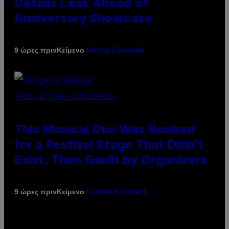
Details Leak Ahead of
Anniversary Showcase
Κείμενο
9 ώρες πριν
Denny Connolly
(PHOTO BY AMBER LITTLE/PRESS)
This Musical Duo Was Booked
for a Festival Stage That Didn’t
Exist, Then Gaslit by Organizers
Κείμενο
9 ώρες πριν
Lauren Boisvert