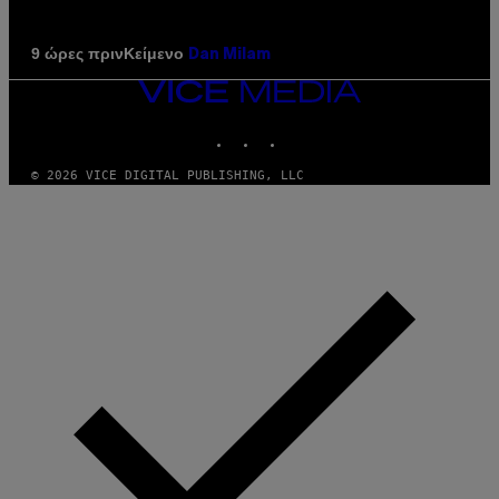
Κείμενο
9 ώρες πριν
Dan Milam
VICE
MEDIA
INSTAGRAM
TIKTOK
YOUTUBE
© 2026 VICE DIGITAL PUBLISHING, LLC