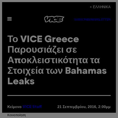
Μετάβαση
+ ΕΛΛΗΝΙΚΆ
στο
Ανοίξτε
περιεχόμενο
SUBSCRIBE
NEWSLETTER
το
μενού
Το VICE Greece
Παρουσιάζει σε
Αποκλειστικότητα τα
Στοιχεία των Bahamas
Leaks
Κείμενο
21 Σεπτεμβρίου, 2016, 2:00μμ
VICE Staff
Kοινοποίηση