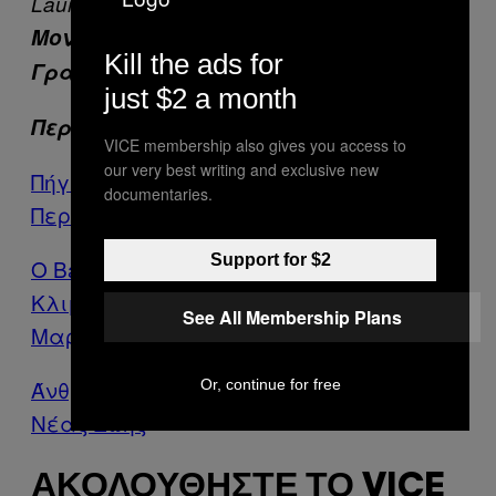
Laurent Laughlin
Μοντάζ:
Στεφανία Γιαννίκου
Kill the ads for
Γραφικά:
Μυρτώ Λαμπρινούδη
just $2 a month
Περισότερα βίντεο από το VICE
VICE membership also gives you access to
our very best writing and exclusive new
Πήγαμε στο Νησί Όπου Γίνονται οι
documentaries.
Περισσότερες Αυτοκτονίες στην Ελλάδα
Support for $2
Ο Barack Obama Mιλάει για την
Κλιματική Αλλαγή, τη Νομιμοποίηση της
See All Membership Plans
Μαριχουάνας και το Ισλαμικό Κράτος
Άνθρωποι και Σκουπίδια στο Γκέτο της
Or, continue for free
Νέας Ζωής
ΑΚΟΛΟΥΘΉΣΤΕ ΤΟ VICE