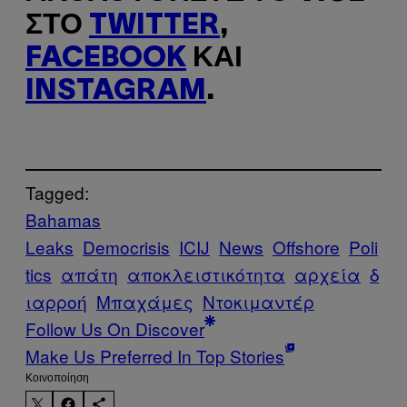
ΣΤΟ
TWITTER
,
FACEBOOK
ΚΑΙ
INSTAGRAM
.
Tagged:
Bahamas
Leaks
Democrisis
ICIJ
News
Offshore
Poli
tics
απάτη
αποκλειστικότητα
αρχεία
δ
ιαρροή
Μπαχάμες
Ντοκιμαντέρ
Follow Us On Discover
Make Us Preferred In Top Stories
Kοινοποίηση