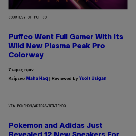
COURTESY OF PUFFCO
Puffco Went Full Gamer With Its
Wild New Plasma Peak Pro
Colorway
7 ώρες πριν
Κείμενο
| Reviewed by
Maha Haq
Ysolt Usigan
VIA POKEMON/ADIDAS/NINTENDO
Pokemon and Adidas Just
Revealed 12 New Sneakers For