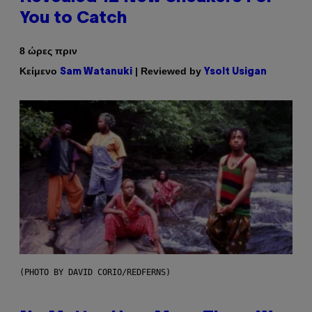
You to Catch
8 ώρες πριν
Κείμενο
| Reviewed by
Sam Watanuki
Ysolt Usigan
(PHOTO BY DAVID CORIO/REDFERNS)