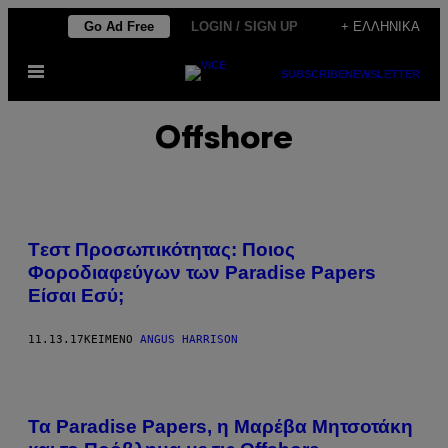
Μετάβαση
Go Ad Free
LOGIN / SIGN UP
+ ΕΛΛΗΝΙΚΆ
στο
Ανοίξτε
περιεχόμενο
SUBSCRIBE
NEWSLETTER
το
μενού
Offshore
Tεστ Προσωπικότητας: Ποιος
Φοροδιαφεύγων των Paradise Papers
Είσαι Εσύ;
11.13.17
ΚΕΊΜΕΝΟ
ANGUS HARRISON
Τα Paradise Papers, η Μαρέβα Μητσοτάκη