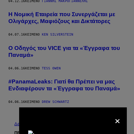
04.12.16
ΚΕΊΜΕΝΟ
ΓΙΆΝΝΗΣ ΜΑΚΡΟΓΙΑΝΝΈΛΗΣ
Η Νομική Εταιρεία που Συνεργάζεται με
Ολιγάρχες, Μαφιόζους και Δικτάτορες
04.07.16
ΚΕΊΜΕΝΟ
KEN SILVERSTEIN
Ο Οδηγός του VICE για τα «Έγγραφα του
Παναμά»
04.06.16
ΚΕΊΜΕΝΟ
TESS OWEN
#PanamaLeaks: Γιατί θα Πρέπει να μας
Ενδιαφέρουν τα «Έγγραφα του Παναμά»
04.06.16
ΚΕΊΜΕΝΟ
DREW SCHWARTZ
Παλαιά
×
Δείτε τα όλα
ΠΡΟΣΦΑΤΑ