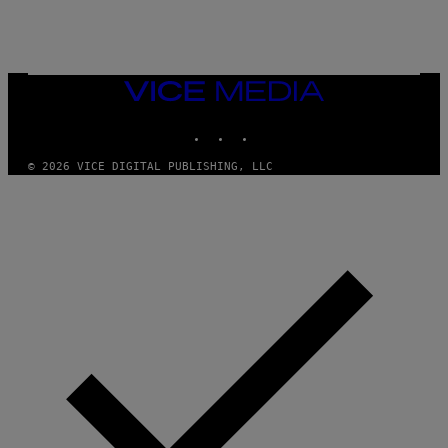
E
A
N
M
U
M
VICE
M
MEDIA
Y
INSTAGRAM
TIKTOK
YOUTUBE
T
H
A
© 2026 VICE DIGITAL PUBLISHING, LLC
N
T
H
O
S
E
I
N
Q
U
E
S
T
I
O
N
.
P
H