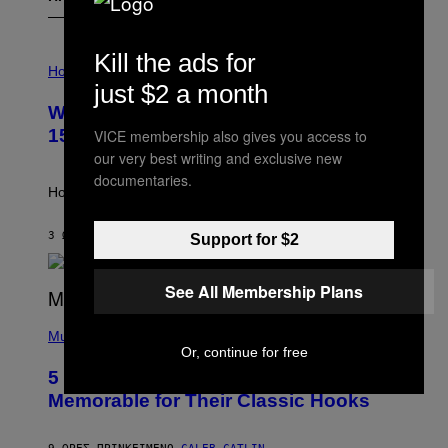
I
Kill the ads for
L
Horoscopes
L
just $2 a month
U
Weekly Horoscope: August 9-August
S
T
15
VICE membership also gives you access to
R
our very best writing and exclusive new
A
T
documentaries.
I
How will your sign fare this week, stargazer?
O
N
B
3 ΏΡΕΣ ΠΡΙΝ
ΚΕΊΜΕΝΟ
ASHLEY FIKE
Support for $2
Y
R
E
See All Membership Plans
E
S
(
A
P
Music
H
Or, continue for free
O
5 Hip-Hop Songs That Are Most
T
O
Memorable for Their Classic Hooks
B
Y
S