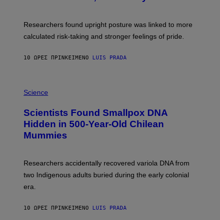
B
G
A
E
T
S
U
Researchers found upright posture was linked to more
H
calculated risk-taking and stronger feelings of pride.
A
N
T
10 ΏΡΕΣ ΠΡΙΝ
ΚΕΊΜΕΝΟ
LUIS PRADA
O
K
E
R
A
/
M
Science
G
U
E
C
Scientists Found Smallpox DNA
T
H
T
,
Hidden in 500-Year-Old Chilean
Y
M
I
Mummies
U
M
C
A
H
G
O
Researchers accidentally recovered variola DNA from
E
L
S
D
two Indigenous adults buried during the early colonial
E
era.
R
C
H
10 ΏΡΕΣ ΠΡΙΝ
ΚΕΊΜΕΝΟ
LUIS PRADA
I
L