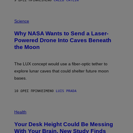
9 ΏΡΕΣ ΠΡΙΝ
ΚΕΊΜΕΝΟ
CALEB CATLIN
T
E
V
E
P
G
H
Science
R
O
A
T
Why NASA Wants to Send a Laser-
N
O
I
:
Powered Drone Into Caves Beneath
T
N
the Moon
Z
A
/
S
W
A
I
;
The LUX concept would use a fiber-optic tether to
R
D
E
R
explore lunar caves that could shelter future moon
I
P
M
bases.
I
A
X
G
E
E
10 ΏΡΕΣ ΠΡΙΝ
ΚΕΊΜΕΝΟ
LUIS PRADA
L
)
/
G
E
P
T
H
Health
T
O
Y
T
I
Your Desk Height Could Be Messing
O
M
:
With Your Brain, New Study Finds
A