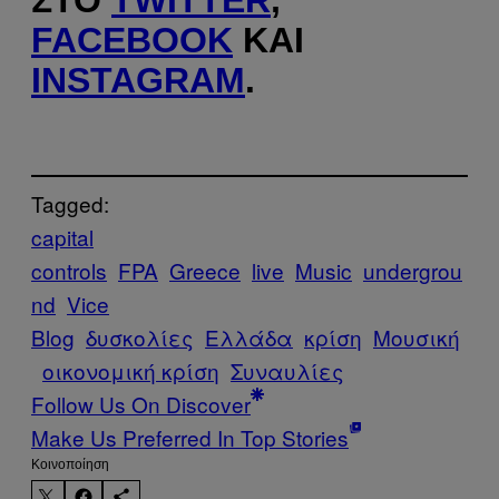
ΣΤΟ
TWITTER
,
FACEBOOK
ΚΑΙ
INSTAGRAM
.
Tagged:
capital
controls
FPA
Greece
live
Music
undergrou
nd
Vice
Blog
δυσκολίες
Ελλάδα
κρίση
Μουσική
οικονομική κρίση
Συναυλίες
Follow Us On Discover
Make Us Preferred In Top Stories
Kοινοποίηση