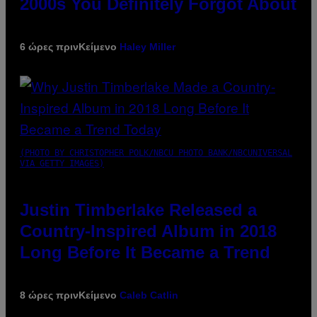
2000s You Definitely Forgot About
6 ώρες πριν
Κείμενο
Haley Miller
(PHOTO BY CHRISTOPHER POLK/NBCU PHOTO BANK/NBCUNIVERSAL
VIA GETTY IMAGES)
Justin Timberlake Released a
Country-Inspired Album in 2018
Long Before It Became a Trend
8 ώρες πριν
Κείμενο
Caleb Catlin