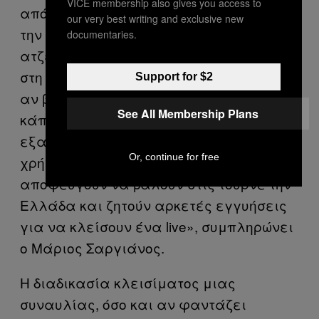
VICE membership also gives you access to
από 50% του ποσού που χρειάζεται για
our very best writing and exclusive new
την αμοιβή του συγκροτήματος. Οι
documentaries.
ατζέντηδες ρωτούν για την κατάσταση
στη χώρα και ενδιαφέρονται να μάθουν
Support for $2
αν βελτιώνεται η κατάσταση γιατί με
See All Membership Plans
κάποιο τρόπο θα πρέπει να
εξασφαλίσουν ότι θα πάρουν τα
Or, continue for free
χρήματά τους. Πάντως πλέον
αποφεύγουν να βάλουν στις τουρνέ την
Ελλάδα και ζητούν αρκετές εγγυήσεις
για να κλείσουν ένα live», συμπληρώνει
ο Μάριος Σαργιάνος.
Η διαδικασία κλεισίματος μιας
συναυλίας, όσο και αν φαντάζει