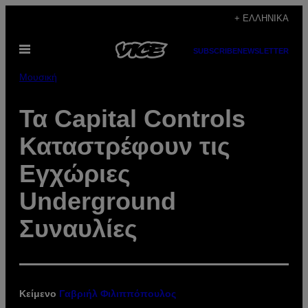
Μετάβαση
+ ΕΛΛΗΝΙΚΆ
στο
Ανοίξτε
περιεχόμενο
SUBSCRIBE
NEWSLETTER
το
μενού
Μουσική
Τα Capital Controls
Καταστρέφουν τις
Εγχώριες
Underground
Συναυλίες
Κείμενο
Γαβριήλ Φιλιππόπουλος