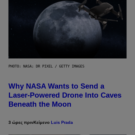
PHOTO: NASA; DR PIXEL / GETTY IMAGES
Why NASA Wants to Send a
Laser-Powered Drone Into Caves
Beneath the Moon
3 ώρες πριν
Κείμενο
Luis Prada