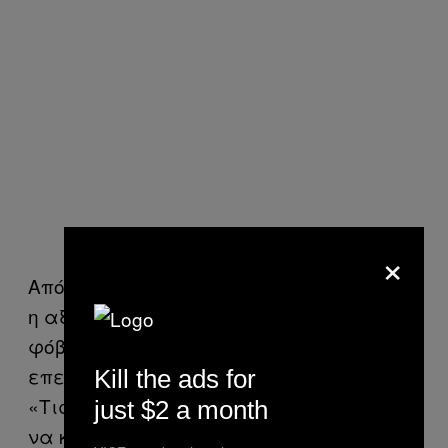
×
Από το καλοκαίρι και μετά, ωστόσο, που
η αξιοπιστία έχει διαρραγεί και ο
φόβος έχει πάρει τη θέση των
επενδύσεων, το σκηνικό έχει αλλάξει.
Kill the ads for
«Τις περισσότερες φορές χρειάζεται
just $2 a month
να καταβάλουμε προκαταβολικά πάνω