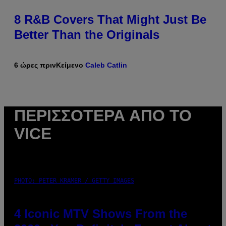
8 R&B Covers That Might Just Be
Better Than the Originals
6 ώρες πριν
Κείμενο
Caleb Catlin
ΠΕΡΙΣΣΌΤΕΡΑ ΑΠΌ ΤΟ
VICE
PHOTO: PETER KRAMER / GETTY IMAGES
4 Iconic MTV Shows From the