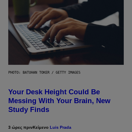
PHOTO: BATUHAN TOKER / GETTY IMAGES
Your Desk Height Could Be
Messing With Your Brain, New
Study Finds
3 ώρες πριν
Κείμενο
Luis Prada