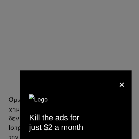
×
Όμως μέχρι τώρα, λένε οι ειδικοί, τα
χημικά όπλα που χρησιμοποιούσε το ISIS
Kill the ads for
δεν ήταν ιδιαιτέρως θανατηφόρα.
just $2 a month
Ιατροδικαστική ομάδα που επισκέφτηκε
την Taza μετά τις επιθέσεις είπε ότι το