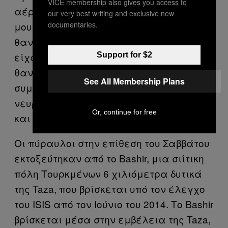
VICE membership also gives you access to
αέριο αποτελούνταν από αέριο
our very best writing and exclusive new
documentaries.
μουστάρδας και χλώριο. Στις
θανατηφόρες επιθέσεις στη Halabja
είχαν χρησιμοποιηθεί πολύ πιο
Support for $2
θανατηφόρα χημικά,
See All Membership Plans
συμπεριλαμβανομένων του
νευροπαραλυτικού παράγοντα σαρίν
Or, continue for free
και του αερίου μουστάρδας.
Οι πύραυλοι στην επίθεση του Σαββάτου
εκτοξεύτηκαν από το Bashir, μια σιίτικη
πόλη Τουρκμένων 6 χιλιόμετρα δυτικά
της Taza, που βρίσκεται υπό τον έλεγχο
του ISIS από τον Ιούνιο του 2014. Το Bashir
βρίσκεται μέσα στην εμβέλεια της Taza,