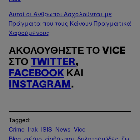
Αυτοί οι Άνθρωποι Ασχολούνται με
Πράγματα που τους Κάνουν Πραγματικά
Χαρούμενους
ΑΚΟΛΟΥΘΉΣΤΕ ΤΟ VICE
ΣΤΟ
TWITTER
,
FACEBOOK
ΚΑΙ
INSTAGRAM
.
Tagged:
Crime
Irak
ISIS
News
Vice
Blog
αέριο
άνθρωποι
δηλητηριώδες
ζω