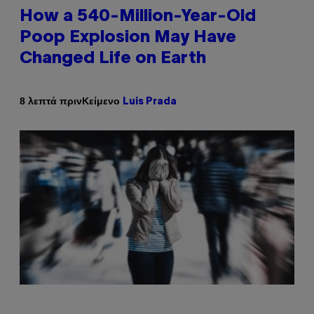
How a 540-Million-Year-Old
Poop Explosion May Have
Changed Life on Earth
Κείμενο
8 λεπτά πριν
Luis Prada