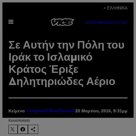
Μετάβαση
+ ΕΛΛΗΝΙΚΆ
στο
Ανοίξτε
περιεχόμενο
SUBSCRIBE
NEWSLETTER
το
μενού
Σε Αυτήν την Πόλη του
Ιράκ το Ισλαμικό
Κράτος Έριξε
Δηλητηριώδες Αέριο
Κείμενο
20 Μαρτίου, 2016, 9:31μμ
Campbell MacDiarmid
Kοινοποίηση