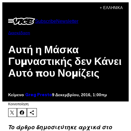
Μετάβαση
+ ΕΛΛΗΝΙΚΆ
στο
Ανοίξτε
Subscribe
Newsletter
περιεχόμενο
το
μενού
Διασκέδαση
Αυτή η Μάσκα
Γυμναστικής δεν Κάνει
Αυτό που Νομίζεις
Κείμενο
9 Δεκεμβρίου, 2016, 1:00πμ
Greg Presto
Kοινοποίηση
To άρθρο δημοσιεύτηκε αρχικά στο