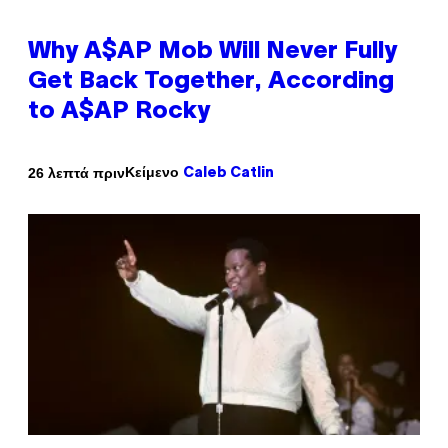
Why A$AP Mob Will Never Fully
Get Back Together, According
to A$AP Rocky
Κείμενο
26 λεπτά πριν
Caleb Catlin