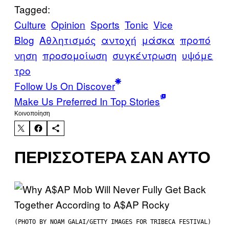
Tagged:
Culture
Opinion
Sports
Tonic
Vice
Blog
Αθλητισμός
αντοχή
μάσκα
προπό
νηση
προσομοίωση
συγκέντρωση
υψόμε
τρο
Follow Us On Discover
Make Us Preferred In Top Stories
Kοινοποίηση
ΠΕΡΙΣΣΌΤΕΡΑ ΣΑΝ ΑΥΤΌ
(PHOTO BY NOAM GALAI/GETTY IMAGES FOR TRIBECA FESTIVAL)