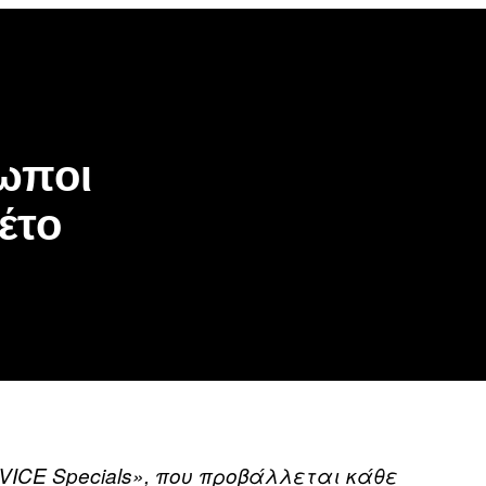
be
gle
oogle
cover
op
osts
ρωποι
έτο
«VICE Specials», που προβάλλεται κάθε