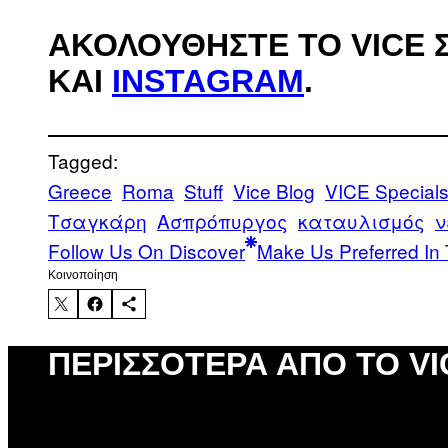
ΑΚΟΛΟΥΘΉΣΤΕ ΤΟ VICE 
ΚΑΙ
INSTAGRAM
.
Tagged:
Greece
Roma
Stuff
Vice Blog
VICE Special
Τσαγκάρη
Ασπρόπυργος
καταυλισμός
ν
Follow Us On Discover
Make Us Preferred In 
Kοινοποίηση
ΠΕΡΙΣΣΌΤΕΡΑ ΑΠΌ ΤΟ VI