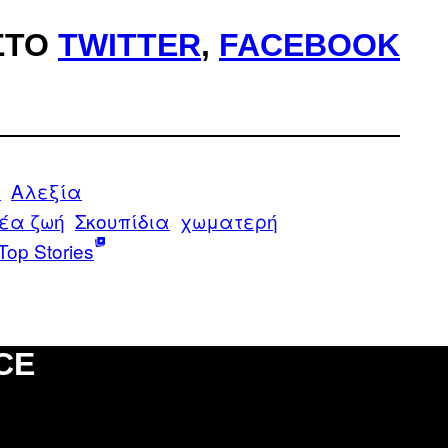
ΣΤΟ
TWITTER
,
FACEBOOK
s
Αλεξία
έα ζωή
Σκουπίδια
χωματερή
Top Stories
CE