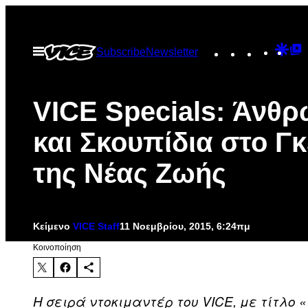
Μετάβαση
στο
Instagram
TikTok
YouTu
Goo
G
Ανοίξτε
Subscribe
Newsletter
περιεχόμενο
το
Dis
T
μενού
P
VICE Specials: Άνθ
και Σκουπίδια στο Γκ
της Νέας Ζωής
Κείμενο
VICE Staff
11 Νοεμβρίου, 2015, 6:24πμ
Kοινοποίηση
H σειρά ντοκιμαντέρ του VICE, με τίτλο 