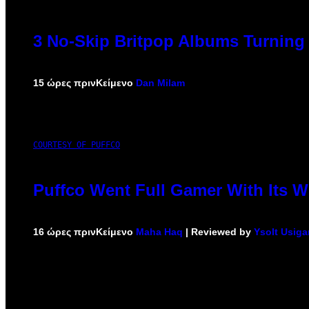
3 No-Skip Britpop Albums Turning 
15 ώρες πριν
Κείμενο
Dan Milam
COURTESY OF PUFFCO
Puffco Went Full Gamer With Its 
16 ώρες πριν
Κείμενο
Maha Haq
| Reviewed by
Ysolt Usiga