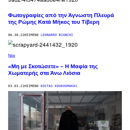
Φωτογραφίες από την Άγνωστη Πλευρά
της Ρώμης Κατά Μήκος του Τίβερη
06.30.22
ΚΕΊΜΕΝΟ
LEONARDO BIANCHI
Νέα
«Μη με Σκοτώσετε» – Η Μαφία της
Χωματερής στα Άνω Λιόσια
03.03.21
ΚΕΊΜΕΝΟ
KOSTAS KOUKOUMAKAS