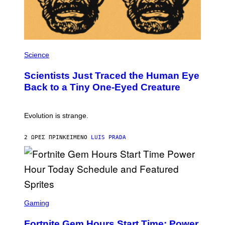
E
A
M
P
H
Science
O
T
Scientists Just Traced the Human Eye
O
:
Back to a Tiny One-Eyed Creature
C
S
A
I
Evolution is strange.
M
A
G
2 ΏΡΕΣ ΠΡΙΝ
ΚΕΊΜΕΝΟ
LUIS PRADA
E
S
/
G
E
T
T
S
Y
C
Gaming
I
R
M
E
A
Fortnite Gem Hours Start Time: Power
E