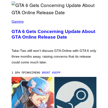
S
C
Gaming
R
E
GTA 6 Gets Concerning Update About
E
N
GTA Online Release Date
S
H
O
T
Take-Two still won’t discuss GTA Online with GTA 6 only
:
three months away, raising concerns that its release
R
O
could come much later.
C
K
S
1 ΏΡΑ ΠΡΙΝ
ΚΕΊΜΕΝΟ
BRENT KOEPP
T
A
R
G
A
M
E
S