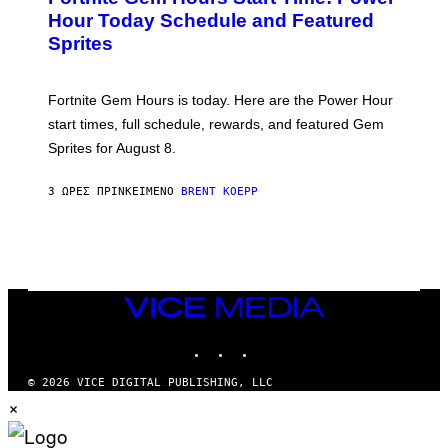
G
N
Hour Today Schedule and Featured
E
S
S
Sprites
H
O
T
:
Fortnite Gem Hours is today. Here are the Power Hour
E
P
start times, full schedule, rewards, and featured Gem
I
Sprites for August 8.
C
G
A
3 ΏΡΕΣ ΠΡΙΝ
ΚΕΊΜΕΝΟ
BRENT KOEPP
M
E
S
VICE
MEDIA
INSTAGRAM
TIKTOK
YOUTUBE
© 2026 VICE DIGITAL PUBLISHING, LLC
×