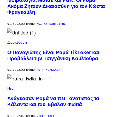
Μοιρολόγια, Ματσέ και Ραπ: Οι Ρομά
Ακόμα Ζητούν Δικαιοσύνη για τον Κώστα
Φραγκούλη
01.30.23
ΚΕΊΜΕΝΟ
ΚΏΣΤΑΣ ΚΑΝΤΟΎΡΗΣ
Διασκέδαση
Ο Παναγιώτης Είναι Ρομά TikToker και
Προβάλλει την Τσιγγάνικη Κουλτούρα
01.12.23
ΚΕΊΜΕΝΟ
ΆΝΤΥ ΚΟΥΚΛΆΔΑ
Νέα
Ανάγκασαν Ρομά να πει Γονατιστός τα
Κάλαντα και του Έβαλαν Φωτιά
01.03.23
ΚΕΊΜΕΝΟ
VICE STAFF