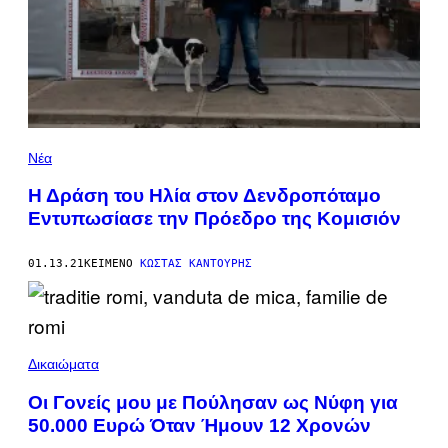
Νέα
Η Δράση του Ηλία στον Δενδροπόταμο
Εντυπωσίασε την Πρόεδρο της Κομισιόν
01.13.21
ΚΕΊΜΕΝΟ
ΚΏΣΤΑΣ ΚΑΝΤΟΎΡΗΣ
Δικαιώματα
Οι Γονείς μου με Πούλησαν ως Νύφη για
50.000 Ευρώ Όταν Ήμουν 12 Χρονών