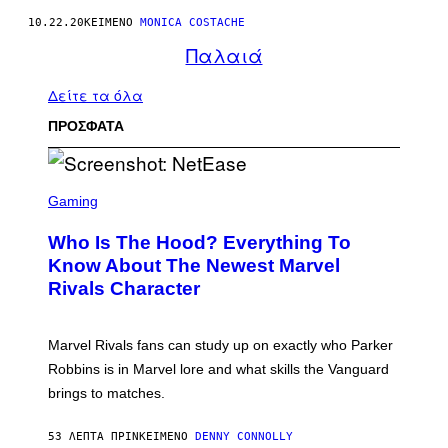
10.22.20
ΚΕΊΜΕΝΟ
MONICA COSTACHE
Παλαιά
Δείτε τα όλα
ΠΡΟΣΦΑΤΑ
S
C
Gaming
R
E
Who Is The Hood? Everything To
E
N
Know About The Newest Marvel
S
Rivals Character
H
O
T
:
Marvel Rivals fans can study up on exactly who Parker
N
E
Robbins is in Marvel lore and what skills the Vanguard
T
brings to matches.
E
A
S
53 ΛΕΠΤΆ ΠΡΙΝ
ΚΕΊΜΕΝΟ
DENNY CONNOLLY
E