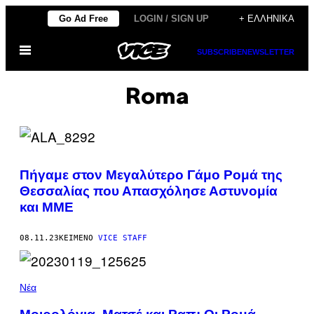
Μετάβαση
Go Ad Free
LOGIN / SIGN UP
+ ΕΛΛΗΝΙΚΆ
στο
Ανοίξτε
περιεχόμενο
SUBSCRIBE
NEWSLETTER
το
μενού
Roma
Πήγαμε στον Μεγαλύτερο Γάμο Ρομά της
Θεσσαλίας που Απασχόλησε Αστυνομία
και ΜΜΕ
08.11.23
ΚΕΊΜΕΝΟ
VICE STAFF
Νέα