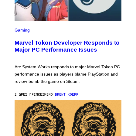
S
C
Gaming
R
E
Marvel Tokon Developer Responds to
E
N
Major PC Performance Issues
S
H
O
T
Arc System Works responds to major Marvel Tokon PC
:
performance issues as players blame PlayStation and
P
L
review-bomb the game on Steam.
A
Y
S
2 ΏΡΕΣ ΠΡΙΝ
ΚΕΊΜΕΝΟ
BRENT KOEPP
T
A
T
I
O
N
,
S
T