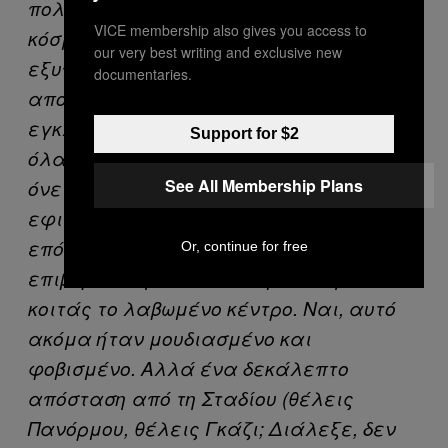
πολυκαταστήματα) ήταν ανοιχτά, με
VICE membership also gives you access to
κόσμο και με τους υπαλλήλους να
our very best writing and exclusive new
εξυπηρετούν χαμογελαστοί. Και όσο
documentaries.
απομακρυνόσουν από τον… τόπο του
εγκλήματος, τόσο είχες την αίσθηση ότι
Support for $2
όλα όσα είχαν συμβεί το πρωί ήταν ένα
See All Membership Plans
όνειρο – για την ακρίβεια, ένας
εφιάλτης. Όμως δεν ήταν. Και η
επόμενη μέρα απλά ήταν η
Or, continue for free
επιβεβαίωση των δύο κόσμων. Μην
κοιτάς το λαβωμένο κέντρο. Ναι, αυτό
ακόμα ήταν μουδιασμένο και
φοβισμένο. Αλλά ένα δεκάλεπτο
απόσταση από τη Σταδίου (θέλεις
Πανόρμου, θέλεις Γκάζι; Διάλεξε, δεν