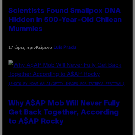
Scientists Found Smallpox DNA
Hidden in 500-Year-Old Chilean
Mummies
Κείμενο
17 ώρες πριν
Luis Prada
(PHOTO BY NOAM GALAI/GETTY IMAGES FOR TRIBECA FESTIVAL)
Why A$AP Mob Will Never Fully
Get Back Together, According
to A$AP Rocky