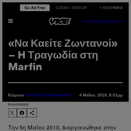
Μετάβαση
Go Ad Free
LOGIN / SIGN UP
+ ΕΛΛΗΝΙΚΆ
στο
Ανοίξτε
περιεχόμενο
SUBSCRIBE
NEWSLETTER
το
μενού
«Να Καείτε Ζωντανοί»
– H Τραγωδία στη
Marfin
Κείμενο
4 Μαΐου, 2019, 6:01μμ
Kostas Koukoumakas
Kοινοποίηση
Την 5η Μαΐου 2010, διοργανώθηκε στην