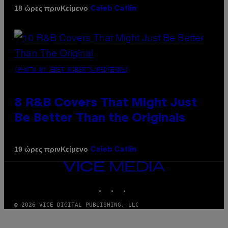
Κείμενο
18 ώρες πριν
Caleb Catlin
(PHOTO BY EBET ROBERTS/REDFERNS)
8 R&B Covers That Might Just
Be Better Than the Originals
Κείμενο
19 ώρες πριν
Caleb Catlin
VICE
MEDIA
INSTAGRAM
TIKTOK
YOUTUBE
© 2026 VICE DIGITAL PUBLISHING, LLC