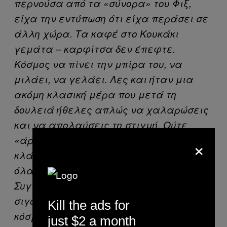
περνούσα από τα «σύνορα» του Φιξ,
είχα την εντύπωση ότι είχα περάσει σε
άλλη χώρα. Τα καφέ στο Κουκάκι
γεμάτα – καρφίτσα δεν έπεφτε.
Κόσμος να πίνει την μπίρα του, να
μιλάει, να γελάει. Λες και ήταν μια
ακόμη κλασική μέρα που μετά τη
δουλειά ήθελες απλώς να χαλαρώσεις
και να απολαύσεις τη στιγμή. Ούτε
×
«άρωμα» χημικών στον αέρα, ούτε
κλάματα, ούτε φάτσες που τα είχαν δει
όλα πιο πριν. Και όσο περπατούσα στη
Συγγρού, τόσο περισσότερο
σιγουρευόμουν για την ύπαρξη των δύο
Kill the ads for
κόσμων – τα μαγαζιά (δηλαδή, τα
just $2 a month