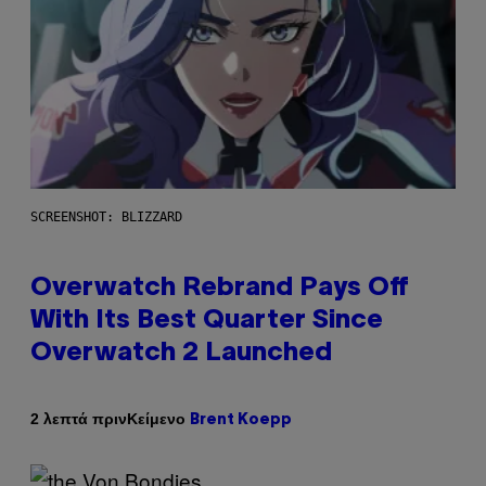
SCREENSHOT: BLIZZARD
Overwatch Rebrand Pays Off
With Its Best Quarter Since
Overwatch 2 Launched
Κείμενο
2 λεπτά πριν
Brent Koepp