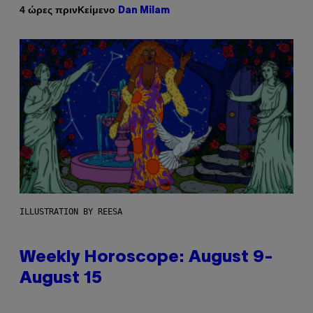
Κείμενο
4 ώρες πριν
Dan Milam
ILLUSTRATION BY REESA
Weekly Horoscope: August 9-
August 15