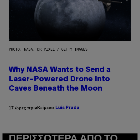
PHOTO: NASA; DR PIXEL / GETTY IMAGES
Why NASA Wants to Send a
Laser-Powered Drone Into
Caves Beneath the Moon
Κείμενο
17 ώρες πριν
Luis Prada
ΠΕΡΙΣΣΌΤΕΡΑ ΑΠΌ ΤΟ