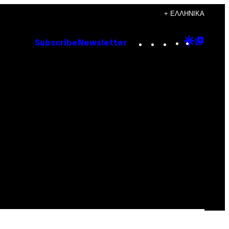
+ ΕΛΛΗΝΙΚΆ
Instagram
TikTok
YouTube
Google
Goog
Subscribe
Newsletter
Discove
Top
Posts