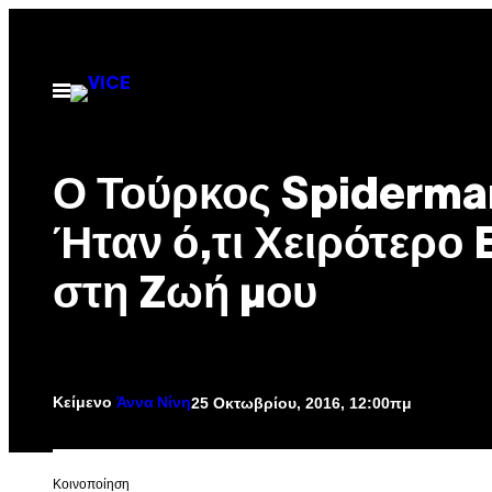
Μετάβαση
στο
περιεχόμενο
Ανοίξτε
το
μενού
Ο Τούρκος Spiderma
Ήταν ό,τι Χειρότερο 
στη Zωή μου
Κείμενο
25 Οκτωβρίου, 2016, 12:00πμ
Άννα Νίνη
Kοινοποίηση