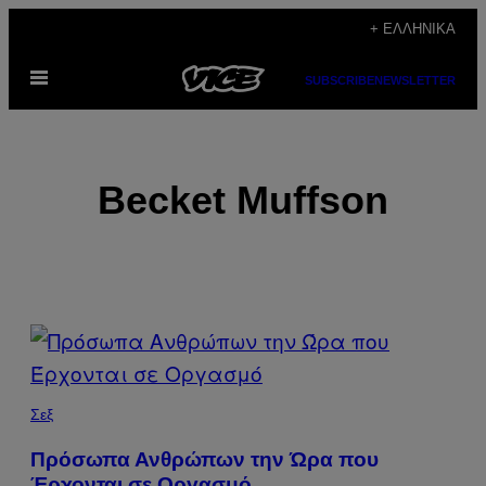
Μετάβαση
+ ΕΛΛΗΝΙΚΆ
στο
Ανοίξτε
περιεχόμενο
SUBSCRIBE
NEWSLETTER
το
μενού
Becket Muffson
POSTS
BY
THIS
Σεξ
AUTHOR
Πρόσωπα Ανθρώπων την Ώρα που
Έρχονται σε Οργασμό