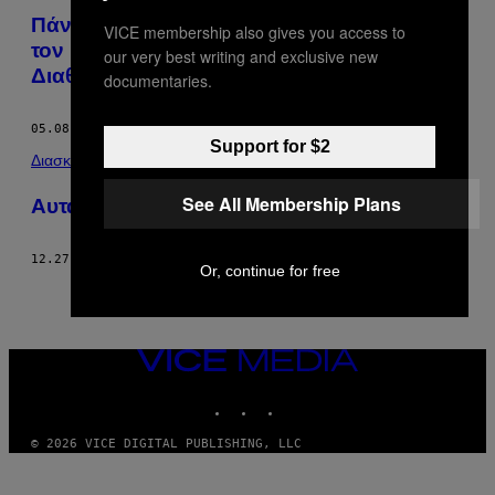
Πάνω από 200 Βιβλία για την Αναγέννηση,
VICE membership also gives you access to
τον Picasso και την Τέχνη Είναι Πλέον
our very best writing and exclusive new
Διαθέσιμα για Δωρεάν Downloading
documentaries.
05.08.17
ΚΕΊΜΕΝΟ
BECKET MUFFSON
Support for $2
Διασκέδαση
See All Membership Plans
Αυτά Είναι τα πιο Μαγευτικά GIFs του 2016
12.27.16
ΚΕΊΜΕΝΟ
BECKET MUFFSON
Or, continue for free
VICE
MEDIA
INSTAGRAM
TIKTOK
YOUTUBE
© 2026 VICE DIGITAL PUBLISHING, LLC