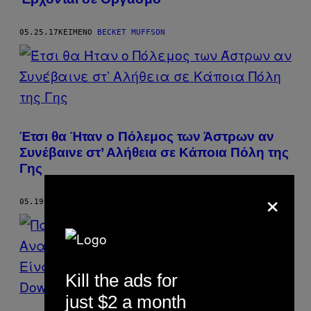
05.25.17
ΚΕΊΜΕΝΟ
BECKET MUFFSON
Έτσι θα Ήταν ο Πόλεμος των Άστρων αν
Συνέβαινε στ’ Αλήθεια σε Κάποια Πόλη της
Γης
×
05.19.17
ΚΕΊΜΕΝΟ
BECKET MUFFSON
Kill the ads for
just $2 a month