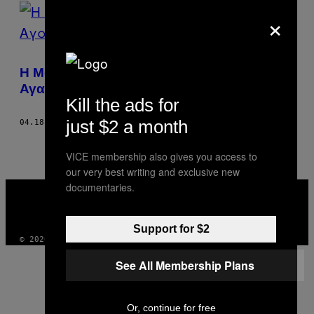
POSTS
×
BY
THIS
Η Μόδα του να «Θάβεις» Κάποιον
AUTHOR
Αγαπημένο σου στο Διάστημα
Kill the ads for
just $2 a month
04.18.18
ΚΕΊΜΕΝΟ
FRANK WHITE
VICE membership also gives you access to
our very best writing and exclusive new
VICE
documentaries.
MEDIA
INSTAGRAM
TIKTOK
YOUTUBE
Support for $2
© 2026 VICE DIGITAL PUBLISHING, LLC
See All Membership Plans
Or, continue for free