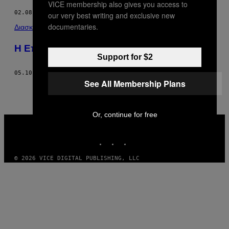
VICE membership also gives you access to
02.08.17
ΚΕΊΜΕΝΟ
LULA OSOSKI
our very best writing and exclusive new
documentaries.
Διασκέδαση
Η Επανάσταση του Skate στην Αιθιοπία
Support for $2
05.10.16
ΚΕΊΜΕΝΟ
LULA OSOSKI
See All Membership Plans
Or, continue for free
VICE
MEDIA
INSTAGRAM
TIKTOK
YOUTUBE
© 2026 VICE DIGITAL PUBLISHING, LLC