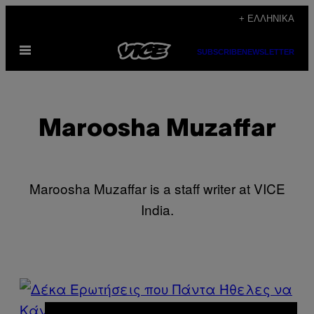
Μετάβαση
+ ΕΛΛΗΝΙΚΆ
στο
Ανοίξτε
περιεχόμενο
SUBSCRIBE
NEWSLETTER
το
μενού
Maroosha Muzaffar
Maroosha Muzaffar is a staff writer at VICE
India.
POSTS