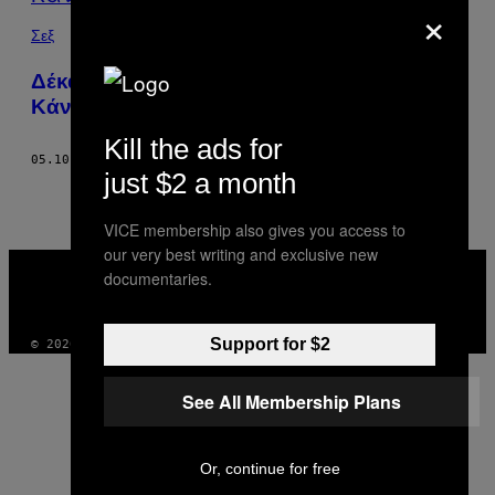
BY
×
THIS
Σεξ
AUTHOR
Δέκα Ερωτήσεις που Πάντα Ήθελες να
Κάνεις σε μια Οικονομική Dominatrix
Kill the ads for
05.10.18
ΚΕΊΜΕΝΟ
MAROOSHA MUZAFFAR
just $2 a month
VICE membership also gives you access to
our very best writing and exclusive new
VICE
documentaries.
MEDIA
INSTAGRAM
TIKTOK
YOUTUBE
Support for $2
© 2026 VICE DIGITAL PUBLISHING, LLC
See All Membership Plans
Or, continue for free