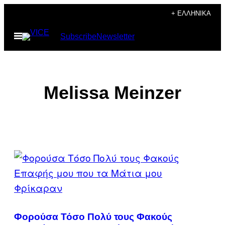
Μετάβαση
+ ΕΛΛΗΝΙΚΆ
στο
Ανοίξτε
Subscribe
Newsletter
περιεχόμενο
το
μενού
Melissa Meinzer
POSTS
BY
THIS
AUTHOR
Φορούσα Τόσο Πολύ τους Φακούς