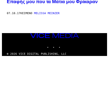
Επαφής μου που τα Μάτια μου Φρίκαραν
07.10.17
ΚΕΊΜΕΝΟ
MELISSA MEINZER
VICE
MEDIA
INSTAGRAM
TIKTOK
YOUTUBE
© 2026 VICE DIGITAL PUBLISHING, LLC