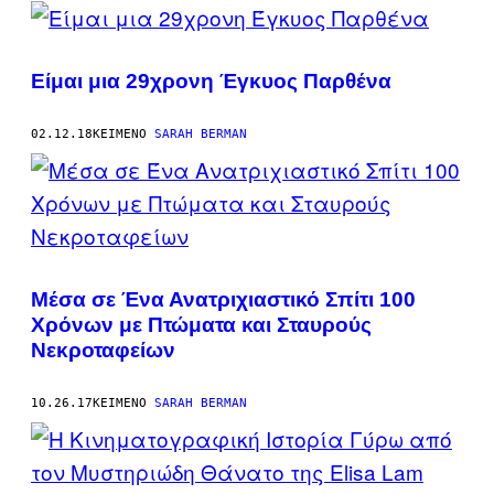
POSTS
BY
Είμαι μια 29χρονη Έγκυος Παρθένα
THIS
AUTHOR
02.12.18
ΚΕΊΜΕΝΟ
SARAH BERMAN
Μέσα σε Ένα Ανατριχιαστικό Σπίτι 100
Xρόνων με Πτώματα και Σταυρούς
Νεκροταφείων
10.26.17
ΚΕΊΜΕΝΟ
SARAH BERMAN