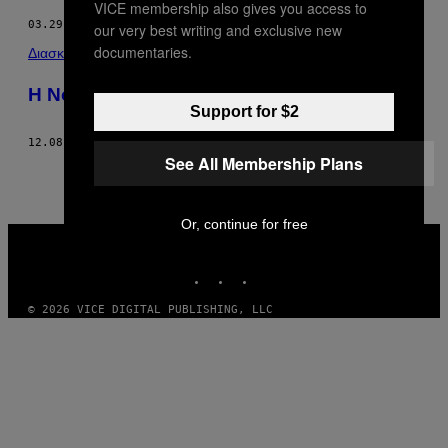
VICE membership also gives you access to
03.29.17
ΚΕΊΜΕΝΟ
SERENA SOLOMON
our very best writing and exclusive new
documentaries.
Διασκέδαση
Η Νόμιμη Βιομηχανία Απαγωγής Εφήβων
Support for $2
12.08.16
ΚΕΊΜΕΝΟ
SERENA SOLOMON
See All Membership Plans
Or, continue for free
VICE
MEDIA
INSTAGRAM
TIKTOK
YOUTUBE
© 2026 VICE DIGITAL PUBLISHING, LLC