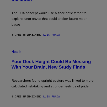
/
S
W
A
I
;
The LUX concept would use a fiber-optic tether to
R
D
E
R
explore lunar caves that could shelter future moon
I
P
M
bases.
I
A
X
G
E
E
8 ΏΡΕΣ ΠΡΙΝ
ΚΕΊΜΕΝΟ
LUIS PRADA
L
)
/
G
E
P
T
H
Health
T
O
Y
T
I
Your Desk Height Could Be Messing
O
M
:
With Your Brain, New Study Finds
A
B
G
A
E
T
S
U
Researchers found upright posture was linked to more
H
calculated risk-taking and stronger feelings of pride.
A
N
T
8 ΏΡΕΣ ΠΡΙΝ
ΚΕΊΜΕΝΟ
LUIS PRADA
O
K
E