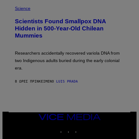
R
A
/
M
Science
G
U
E
C
Scientists Found Smallpox DNA
T
H
T
,
Hidden in 500-Year-Old Chilean
Y
M
I
Mummies
U
M
C
A
H
G
O
Researchers accidentally recovered variola DNA from
E
L
S
D
two Indigenous adults buried during the early colonial
E
era.
R
C
H
8 ΏΡΕΣ ΠΡΙΝ
ΚΕΊΜΕΝΟ
LUIS PRADA
I
L
E
A
N
M
U
M
VICE
M
MEDIA
Y
INSTAGRAM
TIKTOK
YOUTUBE
T
H
A