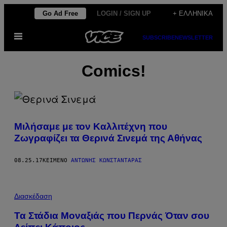
Μετάβαση
Go Ad Free
LOGIN / SIGN UP
+ ΕΛΛΗΝΙΚΆ
στο
Ανοίξτε
περιεχόμενο
SUBSCRIBE
NEWSLETTER
το
μενού
Comics!
Μιλήσαμε με τον Καλλιτέχνη που
Ζωγραφίζει τα Θερινά Σινεμά της Αθήνας
08.25.17
ΚΕΊΜΕΝΟ
ΑΝΤΏΝΗΣ ΚΩΝΣΤΑΝΤΆΡΑΣ
Διασκέδαση
Τα Στάδια Μοναξιάς που Περνάς Όταν σου