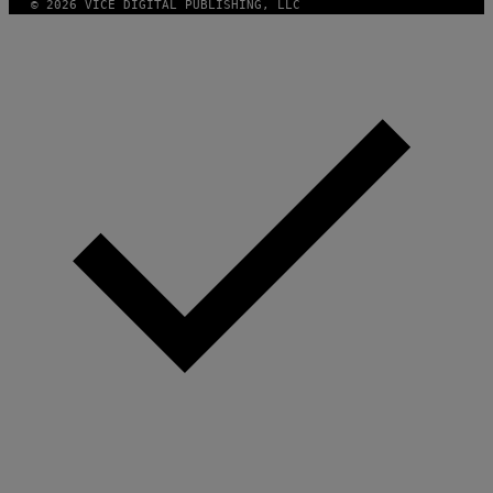
© 2026 VICE DIGITAL PUBLISHING, LLC
N
T
H
O
S
E
I
N
Q
U
E
S
T
I
O
N
.
P
H
O
T
O
:
M
A
R
T
I
N
B