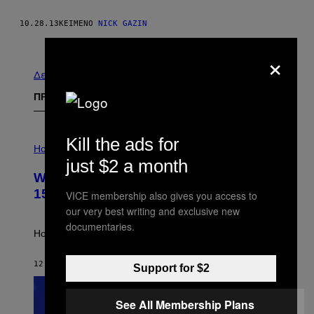
10.28.13
ΚΕΊΜΕΝΟ
NICK GAZIN
Νεότερα
Παλαιά
×
Δείτε τα όλα
ΠΡΟΣΦΑΤΑ
I
Kill the ads for
L
Horoscopes
L
just $2 a month
U
Weekly Horoscope: August 9-August
S
T
15
VICE membership also gives you access to
R
our very best writing and exclusive new
A
T
documentaries.
I
How will your sign fare this week, stargazer?
O
N
B
12 ΛΕΠΤΆ ΠΡΙΝ
ΚΕΊΜΕΝΟ
ASHLEY FIKE
Support for $2
Y
R
E
See All Membership Plans
E