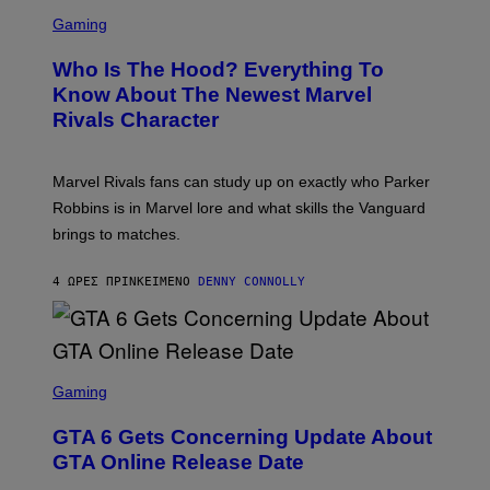
S
B
O
C
Gaming
O
B
R
C
A
E
Z
N
Who Is The Hood? Everything To
E
A
K
N
Know About The Newest Marvel
R
/
S
S
N
Rivals Character
H
K
B
O
I
C
T
/
U
:
G
N
Marvel Rivals fans can study up on exactly who Parker
N
E
I
E
T
Robbins is in Marvel lore and what skills the Vanguard
V
T
T
E
brings to matches.
E
Y
R
A
I
S
S
M
A
4 ΏΡΕΣ ΠΡΙΝ
ΚΕΊΜΕΝΟ
DENNY CONNOLLY
E
A
L
G
V
E
I
S
A
F
G
O
S
E
R
C
Gaming
T
V
R
T
E
E
Y
GTA 6 Gets Concerning Update About
V
E
I
O
N
M
GTA Online Release Date
)
S
A
H