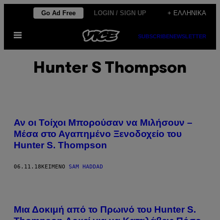
Μετάβαση
Go Ad Free
LOGIN / SIGN UP
+ ΕΛΛΗΝΙΚΆ
στο
Ανοίξτε
περιεχόμενο
SUBSCRIBE
NEWSLETTER
το
μενού
Hunter S Thompson
Αν οι Τοίχοι Μπορούσαν να Μιλήσουν –
Μέσα στο Αγαπημένο Ξενοδοχείο του
Hunter S. Thompson
06.11.18
ΚΕΊΜΕΝΟ
SAM HADDAD
Mια Δοκιμή από το Πρωινό του Hunter S.