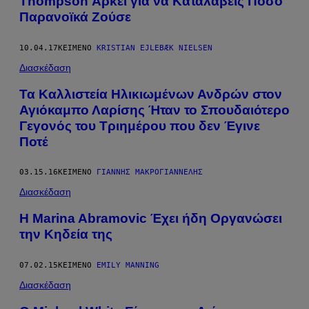
Thompson Αρκεί για να Καταλάβεις Πόσο
Παρανοϊκά Ζούσε
10.04.17
ΚΕΊΜΕΝΟ
KRISTIAN EJLEBÆK NIELSEN
Διασκέδαση
Τα Καλλιστεία Ηλικιωμένων Ανδρών στον
Αγιόκαμπο Λαρίσης Ήταν το Σπουδαιότερο
Γεγονός του Τριημέρου που δεν Έγινε
Ποτέ
03.15.16
ΚΕΊΜΕΝΟ
ΓΙΆΝΝΗΣ ΜΑΚΡΟΓΙΑΝΝΈΛΗΣ
Διασκέδαση
Η Marina Abramovic Έχει ήδη Οργανώσει
την Κηδεία της
07.02.15
ΚΕΊΜΕΝΟ
EMILY MANNING
Διασκέδαση