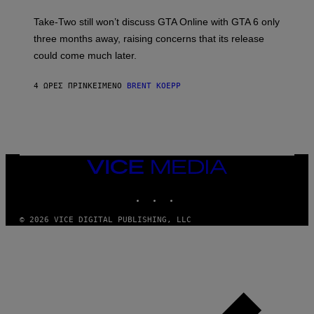
G
O
E
T
S
Take-Two still won’t discuss GTA Online with GTA 6 only
:
)
three months away, raising concerns that its release
R
O
could come much later.
C
K
S
4 ΏΡΕΣ ΠΡΙΝ
ΚΕΊΜΕΝΟ
BRENT KOEPP
T
A
R
G
A
M
E
VICE
S
MEDIA
INSTAGRAM
TIKTOK
YOUTUBE
© 2026 VICE DIGITAL PUBLISHING, LLC