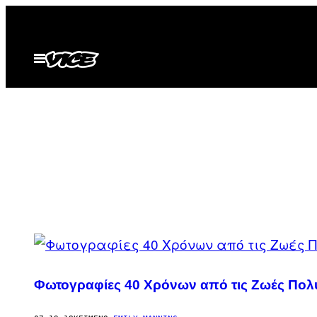
Μετάβαση
στο
περιεχόμενο
Ανοίξτε
το
μενού
POSTS
BY
Φωτογραφίες 40 Χρόνων από τις Ζωές Πο
THIS