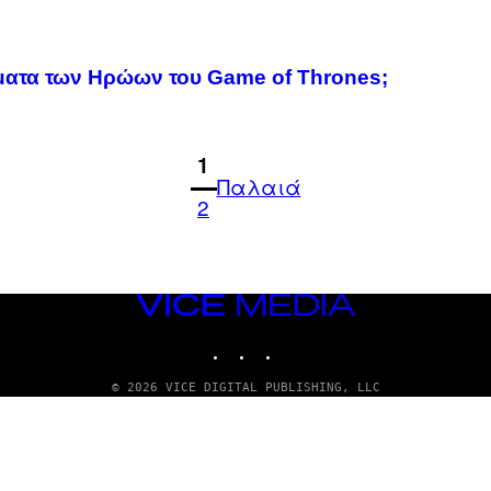
νόματα των Ηρώων του Game of Thrones;
1
Παλαιά
2
VICE
MEDIA
INSTAGRAM
TIKTOK
YOUTUBE
© 2026 VICE DIGITAL PUBLISHING, LLC