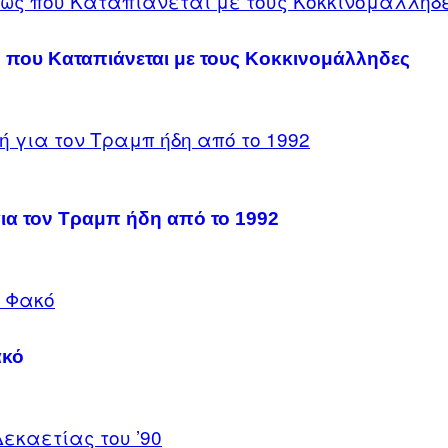
 που Καταπιάνεται με τους Κοκκινομάλληδες
για τον Τραμπ ήδη από το 1992
ακό