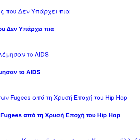
υ Δεν Υπάρχει πια
μησαν το AIDS
ν Fugees από τη Χρυσή Εποχή του Hip Hop