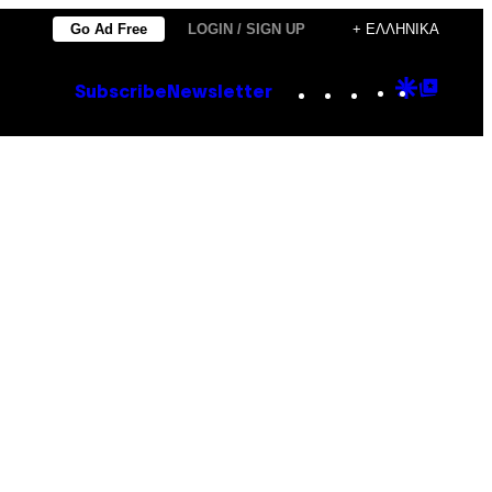
Go Ad Free
LOGIN / SIGN UP
+ ΕΛΛΗΝΙΚΆ
Instagram
TikTok
YouTube
Google
Goog
Subscribe
Newsletter
Discove
Top
Posts