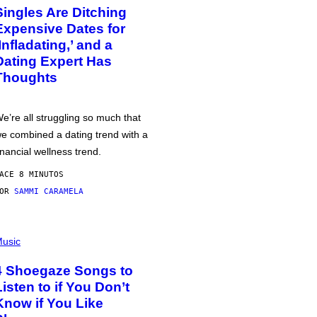
Singles Are Ditching
Expensive Dates for
‘Infladating,’ and a
Dating Expert Has
Thoughts
e’re all struggling so much that
e combined a dating trend with a
inancial wellness trend.
ACE 8 MINUTOS
POR
SAMMI CARAMELA
usic
4 Shoegaze Songs to
Listen to if You Don’t
Know if You Like