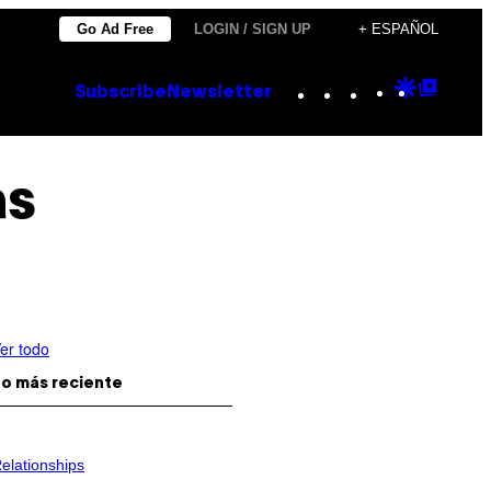
Go Ad Free
LOGIN / SIGN UP
+ ESPAÑOL
Instagram
TikTok
YouTube
Google
Goog
Subscribe
Newsletter
Discove
Top
Posts
as
er todo
o más reciente
elationships