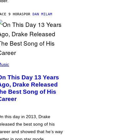
lder.
ACE 9 HORAS
POR
DAN MILAM
usic
On This Day 13 Years
Ago, Drake Released
the Best Song of His
Career
n this day in 2013, Drake
eleased the best song of his
areer and showed that he’s way
etter in pop star mode.