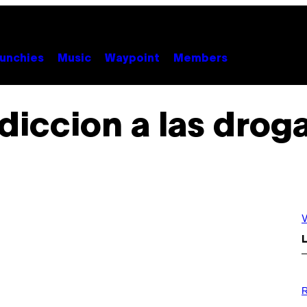
unchies
Music
Waypoint
Members
diccion a las drog
V
L
P
H
R
O