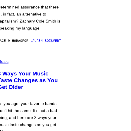
etermined assurance that there
s, in fact, an alternative to
apitalism? Zachary Cole Smith is
peaking my language.
ACE 9 HORAS
POR
LAUREN BOISVERT
usic
3 Ways Your Music
Taste Changes as You
Get Older
s you age, your favorite bands
on’t hit the same. It’s not a bad
hing, and here are 3 ways your
usic taste changes as you get