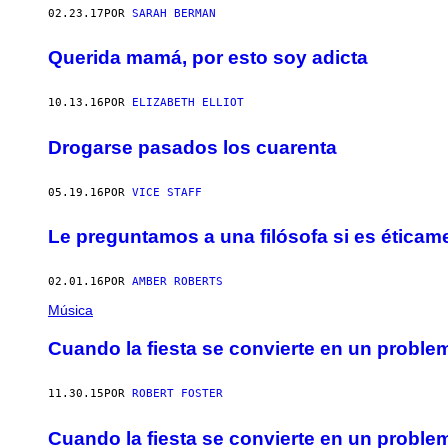
02.23.17
POR
SARAH BERMAN
Querida mamá, por esto soy adicta
10.13.16
POR
ELIZABETH ELLIOT
Drogarse pasados los cuarenta
05.19.16
POR
VICE STAFF
Le preguntamos a una filósofa si es ética
02.01.16
POR
AMBER ROBERTS
Música
Cuando la fiesta se convierte en un proble
11.30.15
POR
ROBERT FOSTER
Cuando la fiesta se convierte en un proble