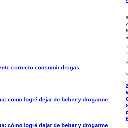
O
T
T
L
I
E
y
G
A
f
T
O
m
/
G
H
E
T
T
Y
mente correcto consumir drogas
I
(
M
P
M
A
H
G
O
E
T
S
O
B
ma: cómo logré dejar de beber y drogarme
Y
R
O
B
E
R
ma: cómo logré dejar de beber y drogarme
T