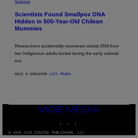
M
Science
G
U
E
C
Scientists Found Smallpox DNA
T
H
T
,
Hidden in 500-Year-Old Chilean
Y
M
I
Mummies
U
M
C
A
H
G
O
Researchers accidentally recovered variola DNA from
E
L
S
D
two Indigenous adults buried during the early colonial
E
era.
R
C
H
HACE 8 HORAS
POR
LUIS PRADA
I
L
E
A
N
M
U
M
VICE
M
MEDIA
Y
INSTAGRAM
TIKTOK
YOUTUBE
T
H
A
© 2026 VICE DIGITAL PUBLISHING, LLC
N