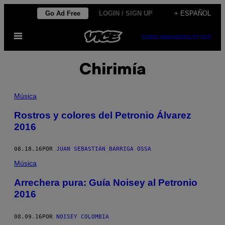
Saltar
Go Ad Free
LOGIN / SIGN UP
+ ESPAÑOL
al
Abrir
contenido
SUBSCRIBE
NEWSLETTER
Menú
Chirimía
Música
Rostros y colores del Petronio Álvarez
2016
08.18.16
POR
JUAN SEBASTIÁN BARRIGA OSSA
Música
Arrechera pura: Guía Noisey al Petronio
2016
08.09.16
POR
NOISEY COLOMBIA