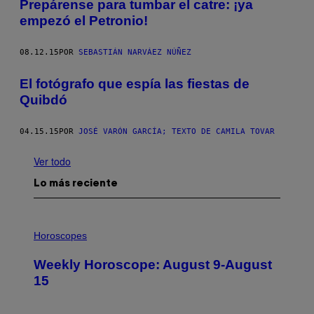
Prepárense para tumbar el catre: ¡ya
empezó el Petronio!
08.12.15
POR
SEBASTIÁN NARVÁEZ NÚÑEZ
El fotógrafo que espía las fiestas de
Quibdó
04.15.15
POR
JOSÉ VARÓN GARCÍA; TEXTO DE CAMILA TOVAR
Ver todo
Lo más reciente
I
L
Horoscopes
L
U
Weekly Horoscope: August 9-August
S
T
15
R
A
T