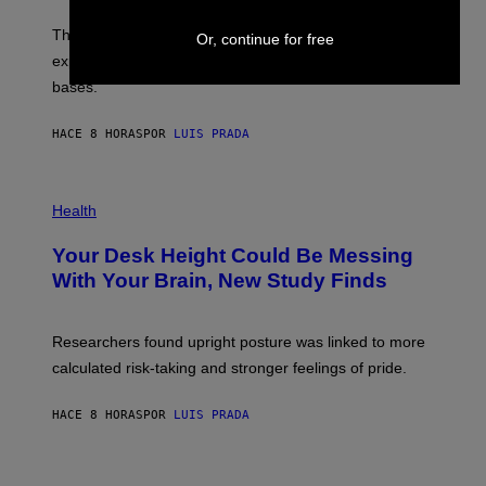
W
A
I
;
The LUX concept would use a fiber-optic tether to
R
Or, continue for free
D
E
R
explore lunar caves that could shelter future moon
I
P
M
bases.
I
A
X
G
E
E
HACE 8 HORAS
POR
LUIS PRADA
L
)
/
G
E
P
T
H
Health
T
O
Y
T
I
Your Desk Height Could Be Messing
O
M
:
With Your Brain, New Study Finds
A
B
G
A
E
T
S
U
Researchers found upright posture was linked to more
H
calculated risk-taking and stronger feelings of pride.
A
N
T
HACE 8 HORAS
POR
LUIS PRADA
O
K
E
R
A
/