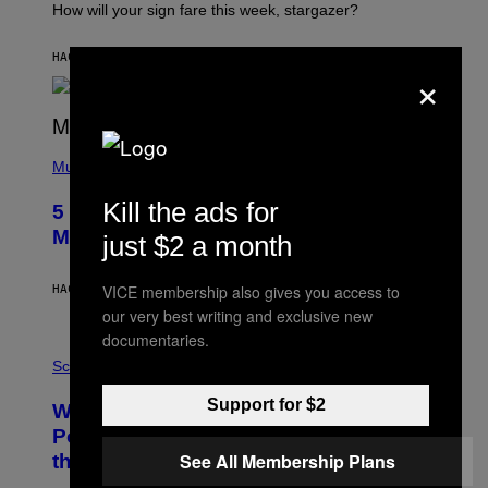
I
How will your sign fare this week, stargazer?
O
N
B
HACE 43 MINUTOS
POR
ASHLEY FIKE
×
Y
R
E
E
S
(
A
P
Music
H
O
Kill the ads for
5 Hip-Hop Songs That Are Most
T
O
Memorable for Their Classic Hooks
just $2 a month
B
Y
S
VICE membership also gives you access to
HACE 7 HORAS
POR
CALEB CATLIN
T
E
our very best writing and exclusive new
V
documentaries.
E
P
G
H
Science
R
O
A
T
Support for $2
Why NASA Wants to Send a Laser-
N
O
I
:
Powered Drone Into Caves Beneath
T
N
See All Membership Plans
the Moon
Z
A
/
S