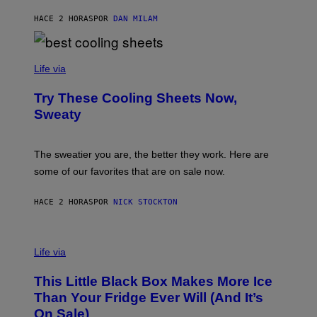
A
.
G
HACE 2 HORAS
POR
DAN MILAM
C
E
O
S
M
/
C
F
O
Life via
I
M
L
F
M
Try These Cooling Sheets Now,
O
M
R
Sweaty
A
T
G
S
I
P
C
A
The sweatier you are, the better they work. Here are
C
some of our favorites that are on sale now.
E
S
HACE 2 HORAS
POR
NICK STOCKTON
V
I
Life via
A
E
This Little Black Box Makes More Ice
L
E
Than Your Fridge Ever Will (And It’s
C
On Sale)
T