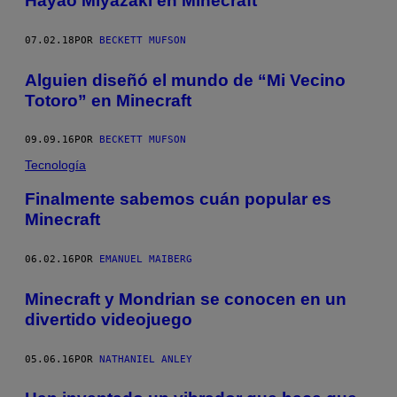
Hayao Miyazaki en Minecraft
07.02.18
POR
BECKETT MUFSON
Alguien diseñó el mundo de “Mi Vecino
Totoro” en Minecraft
09.09.16
POR
BECKETT MUFSON
Tecnología
Finalmente sabemos cuán popular es
Minecraft
06.02.16
POR
EMANUEL MAIBERG
Minecraft y Mondrian se conocen en un
divertido videojuego
05.06.16
POR
NATHANIEL ANLEY