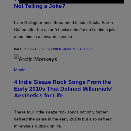
Y
Not Telling a Joke?
D
A
V
E
Liam Gallagher once threatened to stab Sacha Baron
S
I
Cohen after the actor *checks notes* didn’t make a joke
M
about him in an awards speech.
P
S
O
HACE 2 HORAS
POR
STEPHEN ANDREW GALIHER
N
/
W
I
P
R
H
Music
E
O
I
T
M
4 Indie Sleaze Rock Songs From the
O
A
B
Early 2010s That Defined Millennials’
G
Y
E
Aesthetics for Life
F
/
I
G
L
E
M
T
These four indie sleaze rock songs not only further
M
T
A
defined the genre in the early 2010s but also defined
Y
G
I
millennials’ outlook on life.
I
M
C