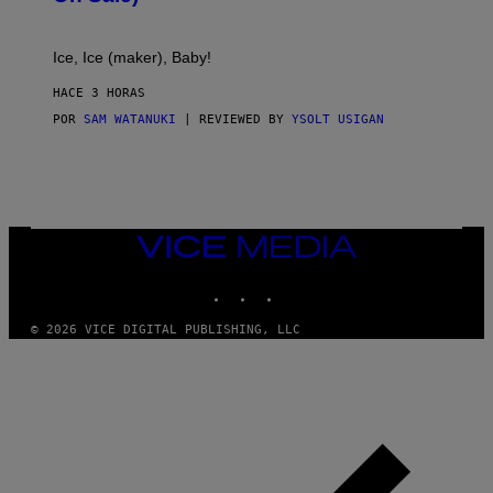
A
C
T
Ice, Ice (maker), Baby!
I
C
HACE 3 HORAS
POR
SAM WATANUKI
| REVIEWED BY
YSOLT USIGAN
VICE
MEDIA
INSTAGRAM
TIKTOK
YOUTUBE
© 2026 VICE DIGITAL PUBLISHING, LLC