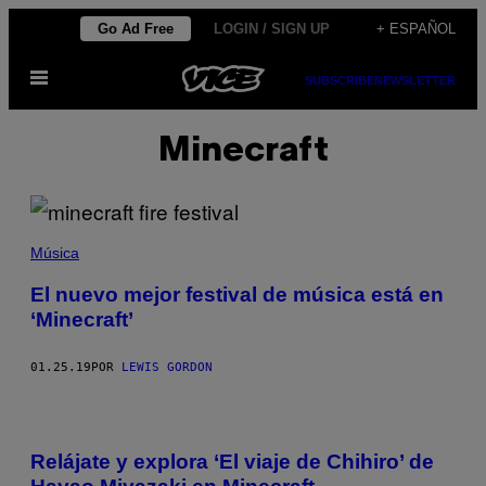
Saltar
Go Ad Free
LOGIN / SIGN UP
+ ESPAÑOL
al
Abrir
contenido
SUBSCRIBE
NEWSLETTER
Menú
Minecraft
Música
El nuevo mejor festival de música está en
‘Minecraft’
01.25.19
POR
LEWIS GORDON
Relájate y explora ‘El viaje de Chihiro’ de